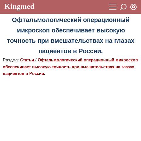
Kingmed
Вход
Офтальмологический операционный
Учебный материал
Логин (E-mail):
микроскоп обеспечивает высокую
Видеогалерея
899
точность при вмешательствах на глазах
Пароль
Фотогалерея
(1906)
пациентов в России.
Истории болезней
1268
Раздел:
/
Статьи
Офтальмологический операционный микроскоп
Восстановить пароль
обеспечивает высокую точность при вмешательствах на глазах
Лекции и презентации
2474
Регистрация
пациентов в России.
Вход
Аккредитационные тесты
(6)
Методические рекомендации
1050
Научно-популярное
Статьи
Новости
(244)