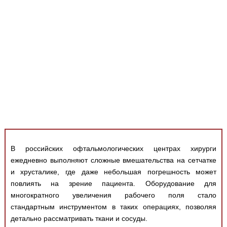
Медицинская стандартизация
Нормативы экстренной и неотложной помощи
Нормы лабораторных и инструментальных
исследований
Обратная связь
Добавить материал
FAQ
В российских офтальмологических центрах хирурги
ежедневно выполняют сложные вмешательства на сетчатке
и хрусталике, где даже небольшая погрешность может
повлиять на зрение пациента. Оборудование для
многократного увеличения рабочего поля стало
стандартным инструментом в таких операциях, позволяя
детально рассматривать ткани и сосуды.