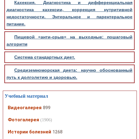
Кахексия. Диагностика и дифференциальная
диагностика кахексии, коррекция нутритивной
недостаточности. Энтеральное и парентеральное
питание.
Пищевой «анти-срыв» на выходные: пошаговый
алгоритм
Система стандартных диет.
Средиземноморская диета: научно обоснованный
путь к долголетию и здоровью.
Учебный материал
Видеогалерея
899
Фотогалерея
(1906)
Истории болезней
1268