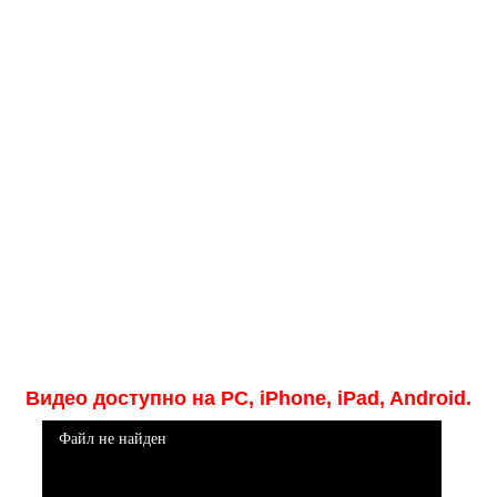
Медицинская стандартизация
Нормативы экстренной и неотложной помощи
Нормы лабораторных и инструментальных
исследований
Обратная связь
Добавить материал
FAQ
Видео доступно на PC, iPhone, iPad, Android.
Файл не найден