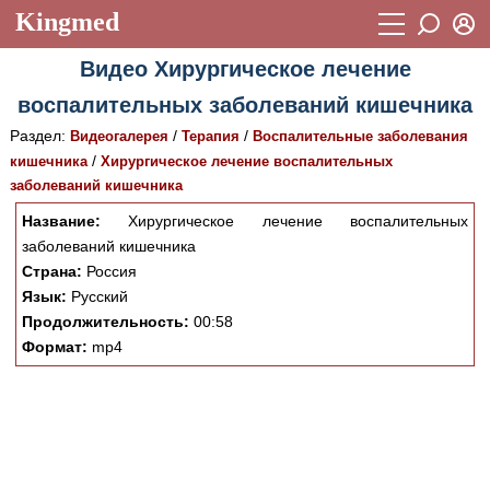
Kingmed
Вход
Видео Хирургическое лечение
Учебный материал
Логин (E-mail):
воспалительных заболеваний кишечника
Видеогалерея
899
Раздел:
/
/
Видеогалерея
Терапия
Воспалительные заболевания
Пароль
Фотогалерея
/
кишечника
Хирургическое лечение воспалительных
(1906)
заболеваний кишечника
Истории болезней
1268
Название:
Хирургическое лечение воспалительных
Восстановить пароль
Лекции и презентации
заболеваний кишечника
2474
Регистрация
Страна:
Россия
Вход
Аккредитационные тесты
(6)
Язык:
Русский
Продолжительность:
00:58
Методические рекомендации
1050
Формат:
mp4
Научно-популярное
Статьи
Новости
(244)