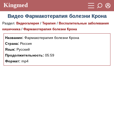
Kingmed
Вход
Видео Фармакотерапия болезни Крона
Учебный материал
Логин (E-mail):
Раздел:
/
/
Видеогалерея
Терапия
Воспалительные заболевания
Видеогалерея
899
/
кишечника
Фармакотерапия болезни Крона
Пароль
Фотогалерея
Название:
Фармакотерапия болезни Крона
(1906)
Страна:
Россия
Истории болезней
1268
Язык:
Русский
Восстановить пароль
Продолжительность:
05:59
Лекции и презентации
2474
Регистрация
Формат:
mp4
Вход
Аккредитационные тесты
(6)
Методические рекомендации
1050
Научно-популярное
Статьи
Новости
(244)