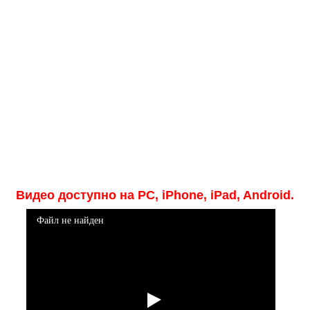
Медицинская стандартизация
Нормативы экстренной и неотложной помощи
Нормы лабораторных и инструментальных
исследований
Обратная связь
Добавить материал
FAQ
Видео доступно на PC, iPhone, iPad, Android.
Файл не найден