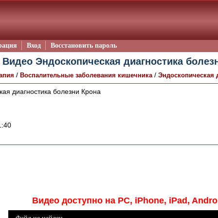
рация
Вход
Восстановить пароль
Видео Эндоскопическая диагностика болез
/
/
апия
Воспалительные заболевания кишечника
Эндоскопическая 
ая диагностика болезни Крона
:40
Видео доступно на PC, iPhone, iPad, Andro