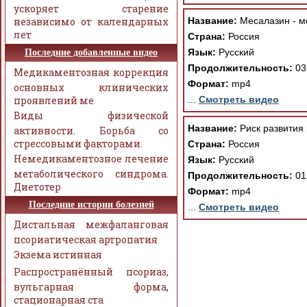
ускоряет старение
независимо от календарных
Название:
Месалазин - м
лет
Страна:
Россия
Язык:
Русский
Последние добавленные видео
Продолжительность:
03
Медикаментозная коррекция
Формат:
mp4
основных клинических
проявлений ме
...
Смотреть видео
Виды физической
Название:
Риск развития
активности. Борьба со
стрессовыми факторами.
Страна:
Россия
Немедикаментозное лечение
Язык:
Русский
метаболического синдрома.
Продолжительность:
01
Диетотер
Формат:
mp4
Последние истории болезней
...
Смотреть видео
Дистальная межфаланговая
псориатическая артропатия
Экзема истинная
Распространённый псориаз,
вульгарная форма,
стационарная ста