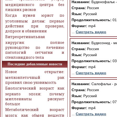
Название:
Буденофальк -
медицинского центра без
Страна:
Россия
лишних рисков
Язык:
Русский
Когда нужен юрист по
Продолжительность:
01
уголовным делам: первые
действия при проверке,
Формат:
mp4
допросе и обвинении
...
Смотреть видео
Витреоретинальная
хирургия: полное
Название:
Будесонид - м
руководство по лечению
Страна:
Россия
патологий сетчатки и
Язык:
Русский
стекловидного тела
Продолжительность:
03
Последние добавленные новости
Формат:
mp4
Новое открытие:
...
Смотреть видео
мелкоклеточный рак
проявил свою уязвимость
Название:
Салофальк - р
Биологический возраст как
Страна:
Россия
зеркало эпохи: почему
Язык:
Русский
миллениалы рискуют
Продолжительность:
07
больше
Формат:
mp4
Метаболический возраст
...
Смотреть видео
мозга: как обмен веществ