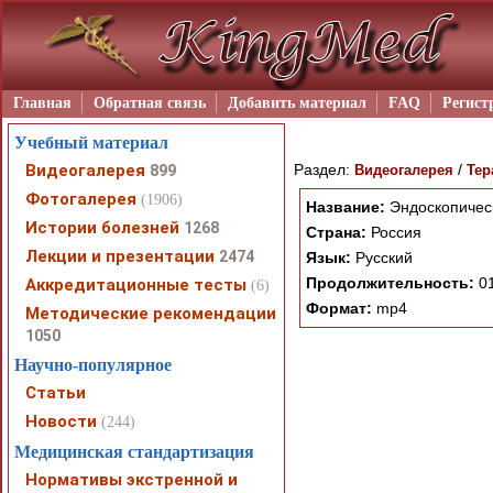
Главная
Обратная связь
Добавить материал
FAQ
Регист
Учебный материал
Видеогалерея
Раздел:
/
899
Видеогалерея
Тер
Фотогалерея
(1906)
Название:
Эндоскопическ
Истории болезней
1268
Страна:
Россия
Лекции и презентации
2474
Язык:
Русский
Продолжительность:
01
Аккредитационные тесты
(6)
Формат:
mp4
Методические рекомендации
1050
Научно-популярное
Статьи
Новости
(244)
Медицинская стандартизация
Нормативы экстренной и