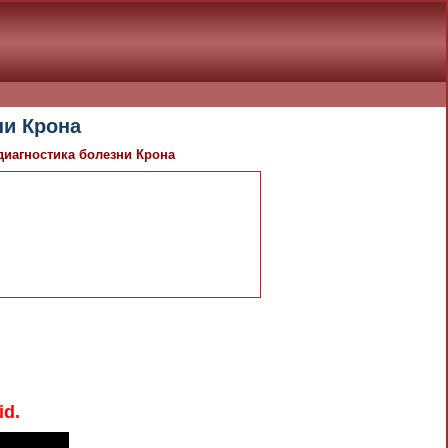
ни Крона
диагностика болезни Крона
id.