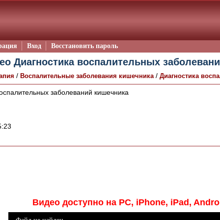
рация
Вход
Восстановить пароль
ео Диагностика воспалительных заболеван
/
/
апия
Воспалительные заболевания кишечника
Диагностика восп
оспалительных заболеваний кишечника
:23
Видео доступно на PC, iPhone, iPad, Andro