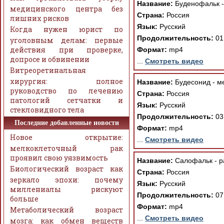
Название:
Буденофальк -
медицинского центра без
Страна:
Россия
лишних рисков
Язык:
Русский
Когда нужен юрист по
Продолжительность:
01
уголовным делам: первые
действия при проверке,
Формат:
mp4
допросе и обвинении
...
Смотреть видео
Витреоретинальная
хирургия: полное
Название:
Будесонид - м
руководство по лечению
Страна:
Россия
патологий сетчатки и
Язык:
Русский
стекловидного тела
Продолжительность:
03
Последние добавленные новости
Формат:
mp4
Новое открытие:
...
Смотреть видео
мелкоклеточный рак
проявил свою уязвимость
Название:
Салофальк - р
Биологический возраст как
Страна:
Россия
зеркало эпохи: почему
Язык:
Русский
миллениалы рискуют
Продолжительность:
07
больше
Формат:
mp4
Метаболический возраст
...
Смотреть видео
мозга: как обмен веществ