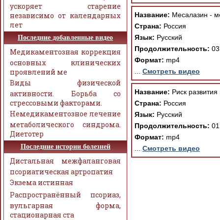
ускоряет старение
независимо от календарных
Название:
Месалазин - м
лет
Страна:
Россия
Язык:
Русский
Последние добавленные видео
Продолжительность:
03
Медикаментозная коррекция
Формат:
mp4
основных клинических
проявлений ме
...
Смотреть видео
Виды физической
Название:
Риск развития
активности. Борьба со
стрессовыми факторами.
Страна:
Россия
Немедикаментозное лечение
Язык:
Русский
метаболического синдрома.
Продолжительность:
01
Диетотер
Формат:
mp4
Последние истории болезней
...
Смотреть видео
Дистальная межфаланговая
псориатическая артропатия
Экзема истинная
Распространённый псориаз,
вульгарная форма,
стационарная ста