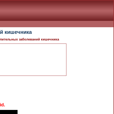
ий кишечника
алительных заболеваний кишечника
id.