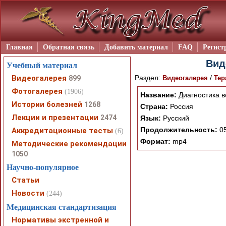
Главная
Обратная связь
Добавить материал
FAQ
Регист
Вид
Учебный материал
Видеогалерея
Раздел:
/
899
Видеогалерея
Тер
Фотогалерея
(1906)
Название:
Диагностика в
Истории болезней
1268
Страна:
Россия
Лекции и презентации
2474
Язык:
Русский
Продолжительность:
05
Аккредитационные тесты
(6)
Формат:
mp4
Методические рекомендации
1050
Научно-популярное
Статьи
Новости
(244)
Медицинская стандартизация
Нормативы экстренной и