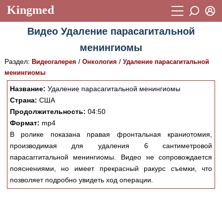
Kingmed
Вход
Видео Удаление парасагитальной
Учебный материал
Логин (E-mail):
менингиомы
Видеогалерея
899
Раздел:
/
/
Видеогалерея
Онкология
Удаление парасагитальной
Пароль
Фотогалерея
менингиомы
(1906)
Название:
Удаление парасагитальной менингиомы
Истории болезней
1268
Страна:
США
Восстановить пароль
Лекции и презентации
Продолжительность:
04:50
2474
Регистрация
Формат:
mp4
Вход
Аккредитационные тесты
(6)
В ролике показана правая фронтальная краниотомия,
производимая для удаления 6 сантиметровой
Методические рекомендации
1050
парасаггитальной менингиомы. Видео не сопровождается
пояснениями, но имеет прекрасный ракурс съемки, что
Научно-популярное
позволяет подробно увидеть ход операции.
Статьи
Новости
(244)