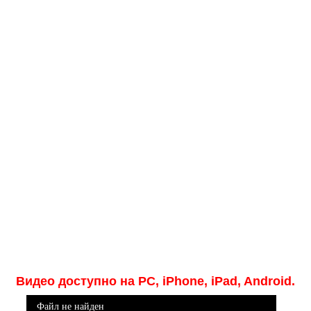
Медицинская стандартизация
Нормативы экстренной и неотложной помощи
Нормы лабораторных и инструментальных
исследований
Обратная связь
Добавить материал
FAQ
Видео доступно на PC, iPhone, iPad, Android.
Файл не найден