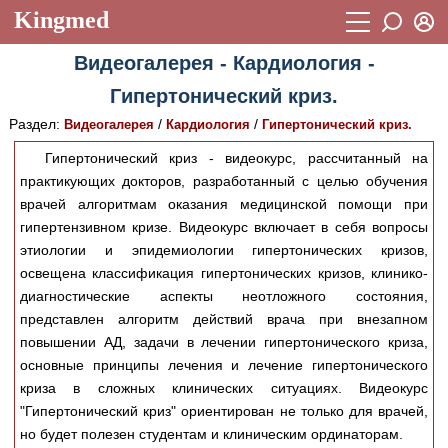
Kingmed
Вход
Видеогалерея - Кардиология -
Учебный материал
Логин (E-mail):
Гипертонический криз.
Видеогалерея
899
Раздел:
/
/
Видеогалерея
Кардиология
Гипертонический криз.
Пароль
Фотогалерея
(1906)
Гипертонический криз - видеокурс, рассчитанный на
практикующих докторов, разработанный с целью обучения
Истории болезней
1268
врачей алгоритмам оказания медицинской помощи при
Восстановить пароль
Лекции и презентации
2474
Регистрация
гипертензивном кризе. Видеокурс включает в себя вопросы
этиологии и эпидемиологии гипертонических кризов,
Вход
Аккредитационные тесты
(6)
освещена классификация гипертонических кризов, клинико-
диагностические аспекты неотложного состояния,
Методические рекомендации
1050
представлен алгоритм действий врача при внезапном
Научно-популярное
повышении АД, задачи в лечении гипертонического криза,
основные принципы лечения и лечение гипертонического
Статьи
криза в сложных клинических ситуациях. Видеокурс
"Гипертонический криз" ориентирован не только для врачей,
Новости
(244)
но будет полезен студентам и клиническим ординаторам.