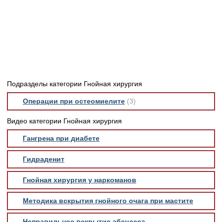
Медицинская стандартизация
Нормативы экстренной и неотложной помощи
Нормы лабораторных и инструментальных
исследований
Обратная связь
Добавить материал
Подразделы категории Гнойная хирургия
FAQ
Операции при остеомиелите
(3)
Видео категории Гнойная хирургия
Гангрена при диабете
Гидраденит
Гнойная хирургия у наркоманов
Методика вскрытия гнойного очага при мастите
Неправильное вскрытие абсцесса