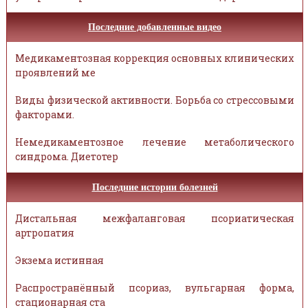
Последние добавленные видео
Медикаментозная коррекция основных клинических
проявлений ме
Виды физической активности. Борьба со стрессовыми
факторами.
Немедикаментозное лечение метаболического
синдрома. Диетотер
Последние истории болезней
Дистальная межфаланговая псориатическая
артропатия
Экзема истинная
Распространённый псориаз, вульгарная форма,
стационарная ста