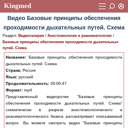
Kingmed
Вход
Видео Базовые принципы обеспечения
Учебный материал
Логин (E-mail):
проходимости дыхательных путей. Схема
Видеогалерея
899
Раздел:
/
/
Видеогалерея
Анестезиология и реаниматология
Пароль
Фотогалерея
Базовые принципы обеспечения проходимости дыхательных
(1906)
путей. Схема
Истории болезней
1268
Название:
Базовые принципы обеспечения проходимости
Восстановить пароль
дыхательных путей. Схема
Лекции и презентации
2474
Регистрация
Страна:
Россия
Вход
Аккредитационные тесты
(6)
Язык:
русский
Продолжительность:
00:00:47
Методические рекомендации
1050
Формат:
mp4
Представленный видеоролик "Базовые принципы
Научно-популярное
обеспечения проходимости дыхательных путей. Схема"
Статьи
схематически в разрезе анестезиологического и
реаниматологического базиса рассматривает описываемый
Новости
(244)
вопрос. Вы можете смотреть видео "Базовые принципы