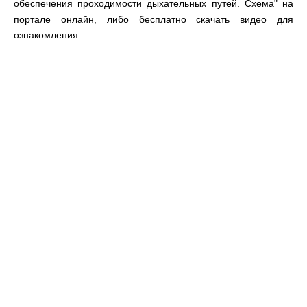
обеспечения проходимости дыхательных путей. Схема" на
Медицинская стандартизация
портале онлайн, либо бесплатно скачать видео для
Нормативы экстренной и неотложной помощи
ознакомления.
Нормы лабораторных и инструментальных
исследований
Обратная связь
Добавить материал
FAQ