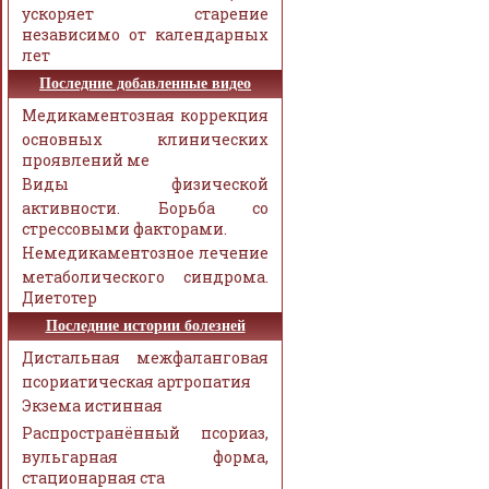
ускоряет старение
независимо от календарных
лет
Последние добавленные видео
Медикаментозная коррекция
основных клинических
проявлений ме
Виды физической
активности. Борьба со
стрессовыми факторами.
Немедикаментозное лечение
метаболического синдрома.
Диетотер
Последние истории болезней
Дистальная межфаланговая
псориатическая артропатия
Экзема истинная
Распространённый псориаз,
вульгарная форма,
стационарная ста