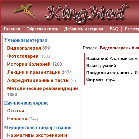
Главная
Обратная связь
Добавить материал
FAQ
Регист
Учебный материал
Видеогалерея
Раздел:
/
899
Видеогалерея
Ана
Фотогалерея
(1906)
Название:
Анатомическое
Истории болезней
1268
Язык:
русский
Лекции и презентации
2474
Продолжительность:
00
Формат:
mp4
Аккредитационные тесты
(6)
Методические рекомендации
1050
Научно-популярное
Статьи
Новости
(244)
Медицинская стандартизация
Нормативы экстренной и