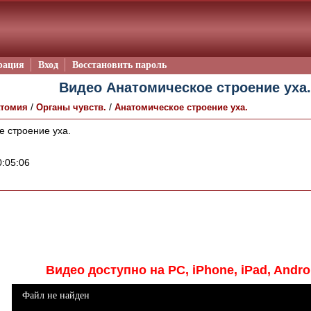
рация
Вход
Восстановить пароль
Видео Анатомическое строение уха.
/
/
томия
Органы чувств.
Анатомическое строение уха.
 строение уха.
:05:06
Видео доступно на PC, iPhone, iPad, Andro
Файл не найден