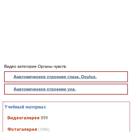
Медицинская стандартизация
Нормативы экстренной и неотложной помощи
Нормы лабораторных и инструментальных
исследований
Обратная связь
Добавить материал
FAQ
Видео категории Органы чувств.
Анатомическое строение глаза. Оculus.
Анатомическое строение уха.
Учебный материал
Видеогалерея
899
Фотогалерея
(1906)