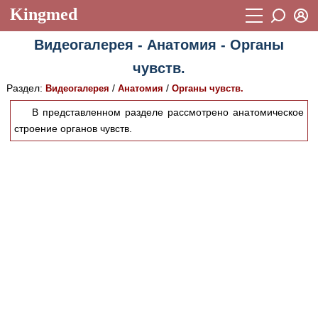
Kingmed
Вход
Видеогалерея - Анатомия - Органы
Учебный материал
Логин (E-mail):
чувств.
Видеогалерея
899
Раздел:
/
/
Видеогалерея
Анатомия
Органы чувств.
Пароль
Фотогалерея
(1906)
В представленном разделе рассмотрено анатомическое
строение органов чувств.
Истории болезней
1268
Восстановить пароль
Лекции и презентации
2474
Регистрация
Вход
Аккредитационные тесты
(6)
Методические рекомендации
1050
Научно-популярное
Статьи
Новости
(244)