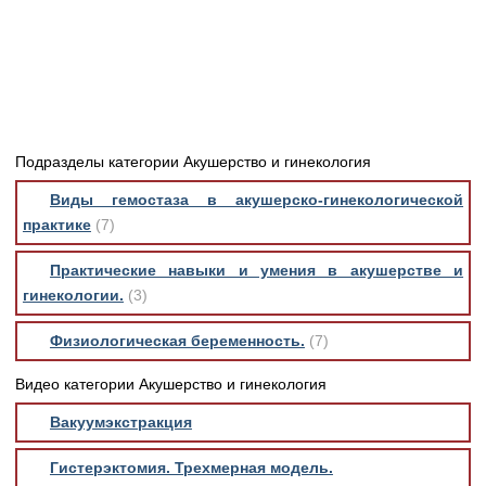
Медицинская стандартизация
Нормативы экстренной и неотложной помощи
Нормы лабораторных и инструментальных
исследований
Обратная связь
Подразделы категории Акушерство и гинекология
Добавить материал
FAQ
Виды гемостаза в акушерско-гинекологической
практике
(7)
Практические навыки и умения в акушерстве и
гинекологии.
(3)
Физиологическая беременность.
(7)
Видео категории Акушерство и гинекология
Вакуумэкстракция
Гистерэктомия. Трехмерная модель.