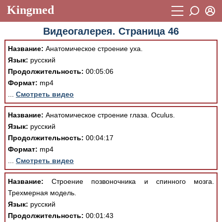
Kingmed
Вход
Видеогалерея. Страница 46
Учебный материал
Логин (E-mail):
Название:
Анатомическое строение уха.
Видеогалерея
899
Язык:
русский
Пароль
Продолжительность:
00:05:06
Фотогалерея
(1906)
Формат:
mp4
Истории болезней
1268
...
Смотреть видео
Восстановить пароль
Лекции и презентации
2474
Регистрация
Название:
Анатомическое строение глаза. Оculus.
Язык:
русский
Вход
Аккредитационные тесты
(6)
Продолжительность:
00:04:17
Формат:
mp4
Методические рекомендации
1050
...
Смотреть видео
Научно-популярное
Название:
Строение позвоночника и спинного мозга.
Статьи
Трехмерная модель.
Язык:
русский
Новости
(244)
Продолжительность:
00:01:43