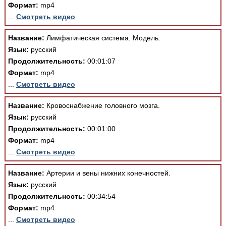
Медицинская стандартизация
Формат:
mp4
...
Смотреть видео
Нормативы экстренной и неотложной помощи
Название:
Лимфатическая система. Модель.
Нормы лабораторных и инструментальных
Язык:
русский
исследований
Продолжительность:
00:01:07
Обратная связь
Формат:
mp4
Добавить материал
...
Смотреть видео
FAQ
Название:
Кровоснабжение головного мозга.
Язык:
русский
Продолжительность:
00:01:00
Формат:
mp4
...
Смотреть видео
Название:
Артерии и вены нижних конечностей.
Язык:
русский
Продолжительность:
00:34:54
Формат:
mp4
...
Смотреть видео