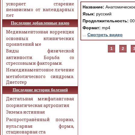
ускоряет старение
Название:
Анатомическое
независимо от календарных
Язык:
русский
лет
Продолжительность:
00
Последние добавленные видео
Формат:
mp4
Медикаментозная коррекция
...
Смотреть видео
основных клинических
проявлений ме
1
2
Виды физической
активности. Борьба со
стрессовыми факторами.
Немедикаментозное лечение
метаболического синдрома.
Диетотер
Последние истории болезней
Дистальная межфаланговая
псориатическая артропатия
Экзема истинная
Распространённый псориаз,
вульгарная форма,
стационарная ста