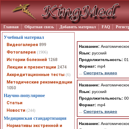
Главная
Обратная связь
Добавить материал
FAQ
Регист
Учебный материал
Видеогалерея
899
Название:
Анатомическое
Фотогалерея
(1906)
Язык:
русский
Истории болезней
1268
Продолжительность:
01
Формат:
mp4
Лекции и презентации
2474
...
Смотреть видео
Аккредитационные тесты
(6)
Методические рекомендации
Название:
Анатомическое
1050
Язык:
русский
Научно-популярное
Продолжительность:
00
Статьи
Формат:
mp4
Новости
(244)
...
Смотреть видео
Медицинская стандартизация
Название:
Анатомическое 
Нормативы экстренной и