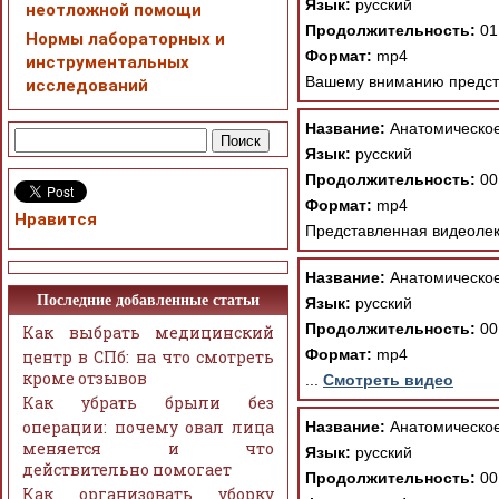
Язык:
русский
неотложной помощи
Продолжительность:
01
Нормы лабораторных и
Формат:
mp4
инструментальных
Вашему вниманию предста
исследований
Название:
Анатомическое
Язык:
русский
Продолжительность:
00
Формат:
mp4
Нравится
Представленная видеолекц
Название:
Анатомическое
Последние добавленные статьи
Язык:
русский
Продолжительность:
00
Как выбрать медицинский
Формат:
mp4
центр в СПб: на что смотреть
кроме отзывов
...
Смотреть видео
Как убрать брыли без
операции: почему овал лица
Название:
Анатомическое
меняется и что
Язык:
русский
действительно помогает
Продолжительность:
00
Как организовать уборку