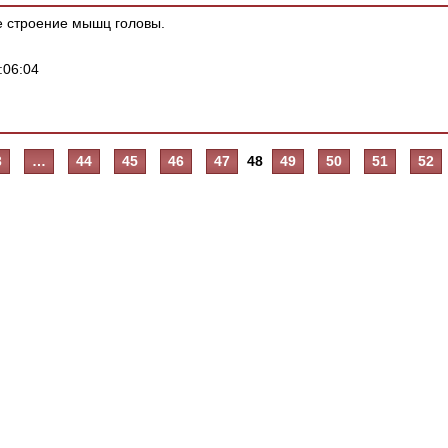
 строение мышц головы.
:06:04
3
…
44
45
46
47
48
49
50
51
52