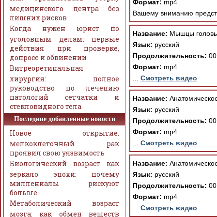
Формат:
mp4
медицинского центра без
Вашему вниманию предста
лишних рисков
Когда нужен юрист по
Название:
Мышцы головы
уголовным делам: первые
Язык:
русский
действия при проверке,
Продолжительность:
00
допросе и обвинении
Формат:
mp4
Витреоретинальная
хирургия: полное
...
Смотреть видео
руководство по лечению
патологий сетчатки и
Название:
Анатомическое
стекловидного тела
Язык:
русский
Последние добавленные новости
Продолжительность:
00
Формат:
mp4
Новое открытие:
мелкоклеточный рак
...
Смотреть видео
проявил свою уязвимость
Биологический возраст как
Название:
Анатомическое
зеркало эпохи: почему
Язык:
русский
миллениалы рискуют
Продолжительность:
00
больше
Формат:
mp4
Метаболический возраст
...
Смотреть видео
мозга: как обмен веществ