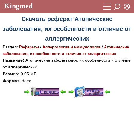
Kingmed
Вход
Скачать реферат Атопические
Учебный материал
Логин (E-mail):
заболевания, их особенности и отличие от
Видеогалерея
899
аллергических
Пароль
Фотогалерея
(1906)
Раздел:
/
/
Рефераты
Аллергология и иммунология
Атопические
заболевания, их особенности и отличие от аллергических
Истории болезней
1268
Название:
Атопические заболевания, их особенности и отличие
Восстановить пароль
от аллергических
Лекции и презентации
2474
Регистрация
Размер:
0.05 МБ
Вход
Аккредитационные тесты
(6)
Формат:
docx
Методические рекомендации
1050
Научно-популярное
При просмотре в режиме "Читать онлайн" возможны
различные ошибки отображения документа в результате
Статьи
отсутствия поддержки Вашим браузером шрифтов и
Новости
изменения размеров исходных шаблонов. При
(244)
скачивании документа данная ошибка устраняется Вашим