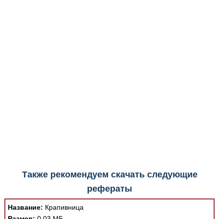
Медицинская стандартизация
программным обеспечением автоматически.
Нормативы экстренной и неотложной помощи
Нормы лабораторных и инструментальных
исследований
Обратная связь
Добавить материал
FAQ
Также рекомендуем скачать следующие
рефераты
Название:
Крапивница
Размер:
0.03 МБ