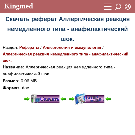
Kingmed
Вход
Скачать реферат Аллергическая реакция
Учебный материал
Логин (E-mail):
немедленного типа - анафилактический
Видеогалерея
899
шок.
Пароль
Фотогалерея
(1906)
Раздел:
/
/
Рефераты
Аллергология и иммунология
Аллергическая реакция немедленного типа - анафилактический
Истории болезней
1268
шок.
Восстановить пароль
Название:
Аллергическая реакция немедленного типа -
Лекции и презентации
2474
Регистрация
анафилактический шок.
Вход
Аккредитационные тесты
(6)
Размер:
0.06 МБ
Формат:
doc
Методические рекомендации
1050
Научно-популярное
При просмотре в режиме "Читать онлайн" возможны
Статьи
различные ошибки отображения документа в результате
отсутствия поддержки Вашим браузером шрифтов и
Новости
(244)
изменения размеров исходных шаблонов. При