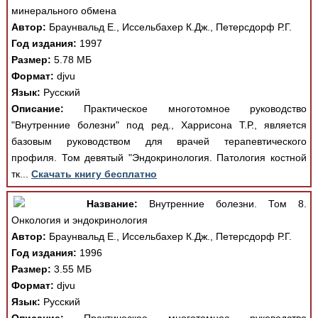
минерального обмена
Автор:
Браунвальд Е., Иссельбахер К.Дж., Петерсдорф Р.Г.
Год издания:
1997
Размер:
5.78 МБ
Формат:
djvu
Язык:
Русский
Описание:
Практическое многотомное руководство
"Внутренние болезни" под ред., Харрисона Т.Р., является
базовым руководством для врачей терапевтического
профиля. Том девятый "Эндокринология. Патология костной
тк...
Скачать книгу бесплатно
Название:
Внутренние болезни. Том 8.
Онкология и эндокринология
Автор:
Браунвальд Е., Иссельбахер К.Дж., Петерсдорф Р.Г.
Год издания:
1996
Размер:
3.55 МБ
Формат:
djvu
Язык:
Русский