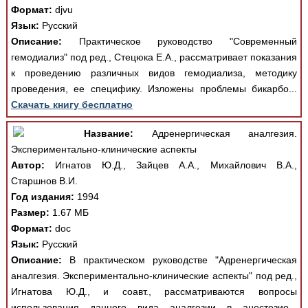
Формат:
djvu
Язык:
Русский
Описание:
Практическое руководство "Современный
гемодиализ" под ред., Стецюка Е.А., рассматривает показания
к проведению различных видов гемодиализа, методику
проведения, ее специфику. Изложены проблемы бикарбо...
Скачать книгу бесплатно
Название:
Адренергическая аналгезия.
Экспериментально-клинические аспекты
Автор:
Игнатов Ю.Д., Зайцев А.А., Михайлович В.А.,
Старшнов В.И.
Год издания:
1994
Размер:
1.67 МБ
Формат:
doc
Язык:
Русский
Описание:
В практическом руководстве "Адренергическая
аналгезия. Экспериментально-клинические аспекты" под ред.,
Игнатова Ю.Д., и соавт., рассматриваются вопросы
использования данного вида аналгезии в анестезио...