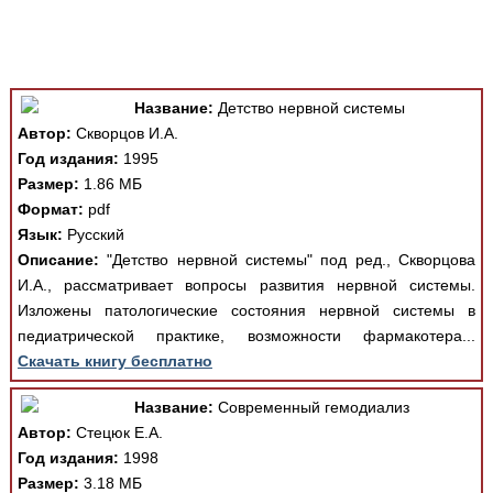
Медицинская стандартизация
Нормативы экстренной и неотложной помощи
Нормы лабораторных и инструментальных
Название:
Детство нервной системы
исследований
Автор:
Скворцов И.А.
Обратная связь
Год издания:
1995
Добавить материал
Размер:
1.86 МБ
FAQ
Формат:
pdf
Язык:
Русский
Описание:
"Детство нервной системы" под ред., Скворцова
И.А., рассматривает вопросы развития нервной системы.
Изложены патологические состояния нервной системы в
педиатрической практике, возможности фармакотера...
Скачать книгу бесплатно
Название:
Современный гемодиализ
Автор:
Стецюк Е.А.
Год издания:
1998
Размер:
3.18 МБ