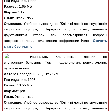
Год издания:
1999
Размер:
1.65 МБ
Формат:
doc
Язык:
Украинский
Описание:
Учебное руководство "Клінічні лекції по внутрішнім
хворобам" под ред., Передірія В.Г., и соавт., является
двухтомником Второй том рассматривает вопросы
гастроэнтерологии, гематологии, нефрологии. Изло...
Скачать
книгу бесплатно
Название:
Клинические лекции по
внутренним болезням. Том I. Кардиология, ревматология,
пульмонология
Автор:
Передерий В.Г., Ткач С.М.
Год издания:
1998
Размер:
8.55 МБ
Формат:
pdf
Язык:
Украинский
Описание:
Учебное руководство "Клінічні лекції по внутрішнім
хворобам" под ред., Передірія В.Г., и соавт., является