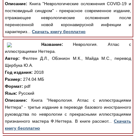
Описание:
Книга "Неврологические осложнения COVID-19 и
постковидный синдром" - прекрасное современное издание,
отражающее неврологические осложнения после
перенесенной новой коронавирусной инфекции и
характериз...
Скачать книгу бесплатно
Название:
Неврология. Атлас с
иллюстрациями Неттера.
Автор:
Фелтен Д.Л., ОБэнион М.К., Майда М.С., перевод
Щербука Ю.А.
Год издания:
2018
Размер:
274.04 МБ
Формат:
pdf
Язык:
Русский
Описание:
Книга "Неврология. Атлас с иллюстрациями
Неттера" - третье издание в переводе базового иностранного
руководства по неврологии с прекрасными иллюстрациями
признанного мастера Ф.Неттера. В книге рассмот...
Скачать
книгу бесплатно