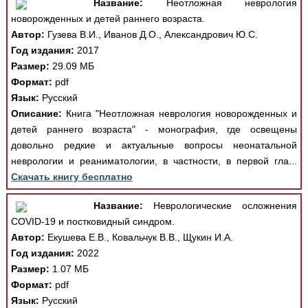
Название:
Неотложная неврология
новорожденных и детей раннего возраста.
Автор:
Гузева В.И., Иванов Д.О., Александрович Ю.С.
Год издания:
2017
Размер:
29.09 МБ
Формат:
pdf
Язык:
Русский
Описание:
Книга "Неотложная неврология новорожденных и
детей раннего возраста" - монография, где освещены
довольно редкие и актуальные вопросы неонатальной
неврологии и реаниматологии, в частности, в первой гла...
Скачать книгу бесплатно
Название:
Неврологические осложнения
COVID-19 и постковидный синдром.
Автор:
Екушева Е.В., Ковальчук В.В., Щукин И.А.
Год издания:
2022
Размер:
1.07 МБ
Формат:
pdf
Язык:
Русский