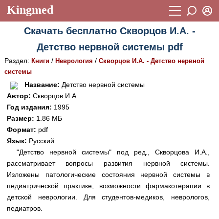
Kingmed
Вход
Скачать бесплатно Скворцов И.А. -
Учебный материал
Логин (E-mail):
Детство нервной системы pdf
Видеогалерея
899
Раздел:
/
/
Книги
Неврология
Скворцов И.А. - Детство нервной
Пароль
Фотогалерея
системы
(1906)
Название:
Детство нервной системы
Истории болезней
1268
Автор:
Скворцов И.А.
Восстановить пароль
Год издания:
1995
Лекции и презентации
2474
Регистрация
Размер:
1.86 МБ
Вход
Аккредитационные тесты
Формат:
pdf
(6)
Язык:
Русский
Методические рекомендации
1050
"Детство нервной системы" под ред., Скворцова И.А.,
рассматривает вопросы развития нервной системы.
Научно-популярное
Изложены патологические состояния нервной системы в
Статьи
педиатрической практике, возможности фармакотерапии в
детской неврологии. Для студентов-медиков, неврологов,
Новости
(244)
педиатров.