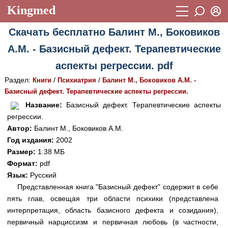
Kingmed
Вход
Скачать бесплатно Балинт М., Боковиков
Учебный материал
Логин (E-mail):
А.М. - Базисный дефект. Терапевтические
Видеогалерея
899
аспекты регрессии. pdf
Пароль
Фотогалерея
(1906)
Раздел:
/
/
Книги
Психиатрия
Балинт М., Боковиков А.М. -
Базисный дефект. Терапевтические аспекты регрессии.
Истории болезней
1268
Восстановить пароль
Название:
Базисный дефект. Терапевтические аспекты
Лекции и презентации
2474
Регистрация
регрессии.
Автор:
Балинт М., Боковиков А.М.
Вход
Аккредитационные тесты
(6)
Год издания:
2002
Размер:
1.38 МБ
Методические рекомендации
1050
Формат:
pdf
Научно-популярное
Язык:
Русский
Представленная книга "Базисный дефект" содержит в себе
Статьи
пять глав, освещая три области психики (представлена
интерпретация, область базисного дефекта и созидания),
Новости
(244)
первичный нарциссизм и первичная любовь (в частности,