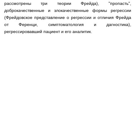
Медицинская стандартизация
рассмотрены три теории Фрейда), "пропасть",
доброкачественные и злокачественные формы регрессии
Нормативы экстренной и неотложной помощи
(Фрейдовское представление о регрессии и отличия Фрейда
от Ференци, симптоматология и дагностика),
Нормы лабораторных и инструментальных
регрессировавший пациент и его аналитик.
исследований
Обратная связь
Добавить материал
FAQ