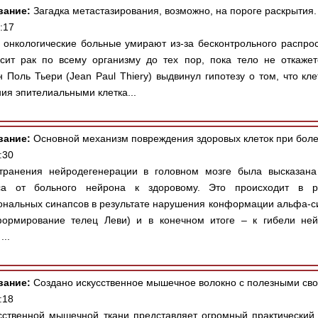
вание:
Загадка метастазирования, возможно, на пороге раскрытия.
:17
онкологические больные умирают из-за бесконтрольного распр
сит рак по всему организму до тех пор, пока тело не откажет
Поль Тьери (Jean Paul Thiery) выдвинул гипотезу о том, что кле
ия эпителиальными клетка...
вание:
Основной механизм повреждения здоровых клеток при боле
:30
ранения нейродегенерации в головном мозге была высказана 
сса от больного нейрона к здоровому. Это происходит в р
нальных синапсов в результате нарушения конформации альфа-си
ормирование телец Леви) и в конечном итоге – к гибели ней
...
вание:
Создано искусственное мышечное волокно с полезными сво
:18
ственной мышечной ткани представляет огромный практический 