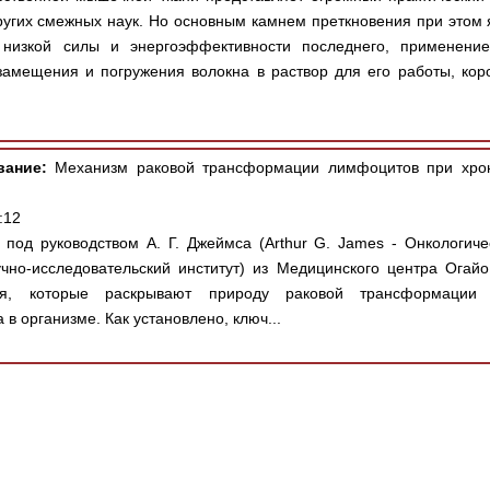
других смежных наук. Но основным камнем преткновения при этом
, низкой силы и энергоэффективности последнего, применение
замещения и погружения волокна в раствор для его работы, ко
вание:
Механизм раковой трансформации лимфоцитов при хрон
:12
под руководством А. Г. Джеймса (Arthur G. James - Онкологиче
аучно-исследовательский институт) из Медицинского центра Огай
ния, которые раскрывают природу раковой трансформации 
в организме. Как установлено, ключ...