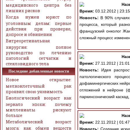
Наз
медицинского центра без
лишних рисков
Время:
03.12.2012 | 23:15
Когда нужен юрист по
Новость:
В 90% случаях 
уголовным делам: первые
процесса, который разно
действия при проверке,
французский онколог Жан 
допросе и обвинении
сложный процесс изменен
Витреоретинальная
хирургия: полное
руководство по лечению
Наз
патологий сетчатки и
стекловидного тела
Время:
27.11.2012 | 21:01
Новость:
Идея распрост
Последние добавленные новости
патологического проце
Новое открытие:
дофаминергических нейро
мелкоклеточный рак
отложений в нейроне (ф
проявил свою уязвимость
паркинсонический каскад, 
Биологический возраст как
зеркало эпохи: почему
миллениалы рискуют
больше
Наз
Метаболический возраст
Время:
22.11.2012 | 01:47
мозга: как обмен веществ
Новость:
Создание искус