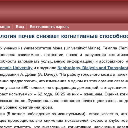
рация
Вход
Восстановить пароль
логия почек снижает когнитивные способнос
 ученых из университетов Мэна (Universityof Maine), Темпла (Templ
ановлена зависимость патологии почек и нарушения когнитивн
собности запоминать услышанную информацию) и абстрактного 
emple University
и в журнале
Nephrology, Dialysis and Transplan
едования А. Дэйви (A. Davey): "На работу головного мозга и поче
енно предположить, что изменения в одном из этих органов связан
и участие 590 человек, не страдающих деменцией, с отсутствием п
раст испытуемых – 62 года, 60,25 из них – женщины. Оценка ког
азных тестов. Функциональное состояние почек оценивалось по д
и уровню креатинина крови.
ния (5-летнее наблюдение за испытуемыми) стало известно, что
ьцев пропорционально снижению показателей скорости клубочко
ледует отметить, что выявленные когнитивные нарушения неве