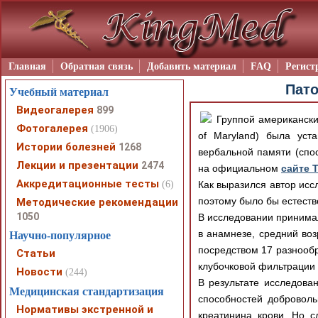
Главная
Обратная связь
Добавить материал
FAQ
Регист
Пато
Учебный материал
Видеогалерея
899
Группой американских
Фотогалерея
(1906)
of Maryland) была уст
Истории болезней
1268
вербальной памяти (спо
Лекции и презентации
2474
на официальном
сайте T
Аккредитационные тесты
(6)
Как выразился автор иссл
поэтому было бы естеств
Методические рекомендации
1050
В исследовании принимал
в анамнезе, средний воз
Научно-популярное
посредством 17 разнообр
Статьи
клубочковой фильтрации 
Новости
(244)
В результате исследова
Медицинская стандартизация
способностей добровол
Нормативы экстренной и
креатинина крови. Но с