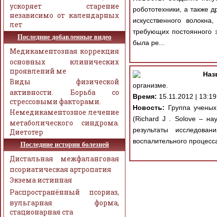
ускоряет старение
робототехники, а также 
независимо от календарных
искусственного волокна
лет
требующих постоянного 
Последние добавленные видео
была ре...
Медикаментозная коррекция
основных клинических
проявлений ме
Наз
Виды физической
организме.
активности. Борьба со
Время:
15.11.2012 | 13:19
стрессовыми факторами.
Новость:
Группа ученых 
Немедикаментозное лечение
(Richard J . Solove – н
метаболического синдрома.
результаты исследова
Диетотер
воспалительного процесса 
Последние истории болезней
Дистальная межфаланговая
псориатическая артропатия
Экзема истинная
Распространённый псориаз,
вульгарная форма,
стационарная ста