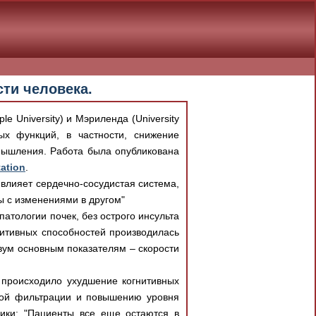
ти человека.
e University) и Мэриленда (University
ых функций, в частности, снижение
мышления. Работа была опубликована
tation
.
к влияет сердечно-сосудистая система,
ы с изменениями в другом"
атологии почек, без острого инсульта
нитивных способностей производилась
вум основным показателям – скорости
 происходило ухудшение когнитивных
вой фильтрации и повышению уровня
лики: "Пациенты все еще остаются в