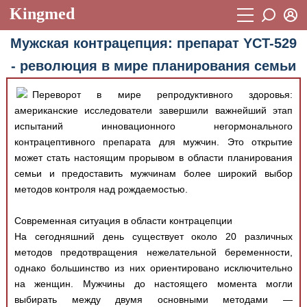
Kingmed
Вход
Мужская контрацепция: препарат YCT-529
Учебный материал
Логин (E-mail):
- революция в мире планирования семьи
Видеогалерея
899
Переворот в мире репродуктивного здоровья:
Пароль
Фотогалерея
(1906)
американские исследователи завершили важнейший этап
испытаний инновационного негормонального
Истории болезней
1268
Восстановить пароль
контрацептивного препарата для мужчин. Это открытие
Лекции и презентации
2474
Регистрация
может стать настоящим прорывом в области планирования
семьи и предоставить мужчинам более широкий выбор
Вход
Аккредитационные тесты
(6)
методов контроля над рождаемостью.
Методические рекомендации
1050
Современная ситуация в области контрацепции
Научно-популярное
На сегодняшний день существует около 20 различных
методов предотвращения нежелательной беременности,
Статьи
однако большинство из них ориентировано исключительно
на женщин. Мужчины до настоящего момента могли
Новости
(244)
выбирать между двумя основными методами —