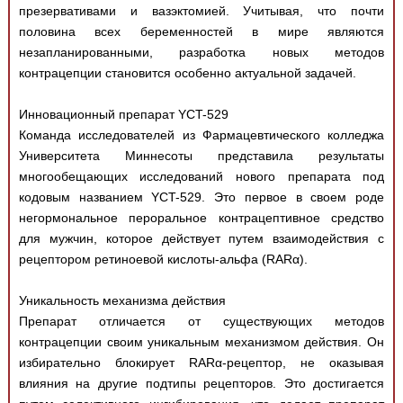
Медицинская стандартизация
презервативами и вазэктомией. Учитывая, что почти
половина всех беременностей в мире являются
Нормативы экстренной и неотложной помощи
незапланированными, разработка новых методов
контрацепции становится особенно актуальной задачей.
Нормы лабораторных и инструментальных
исследований
Инновационный препарат YCT-529
Обратная связь
Команда исследователей из Фармацевтического колледжа
Добавить материал
Университета Миннесоты представила результаты
FAQ
многообещающих исследований нового препарата под
кодовым названием YCT-529. Это первое в своем роде
негормональное пероральное контрацептивное средство
для мужчин, которое действует путем взаимодействия с
рецептором ретиноевой кислоты-альфа (RARα).
Уникальность механизма действия
Препарат отличается от существующих методов
контрацепции своим уникальным механизмом действия. Он
избирательно блокирует RARα-рецептор, не оказывая
влияния на другие подтипы рецепторов. Это достигается