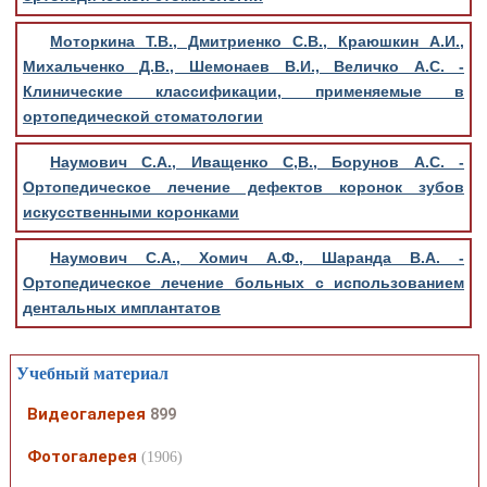
Моторкина Т.В., Дмитриенко С.В., Краюшкин А.И.,
Михальченко Д.В., Шемонаев В.И., Величко А.С. -
Клинические классификации, применяемые в
ортопедической стоматологии
Наумович С.А., Иващенко С,В., Борунов А.С. -
Ортопедическое лечение дефектов коронок зубов
искусственными коронками
Наумович С.А., Хомич А.Ф., Шаранда В.А. -
Ортопедическое лечение больных с использованием
дентальных имплантатов
Учебный материал
Видеогалерея
899
Фотогалерея
(1906)