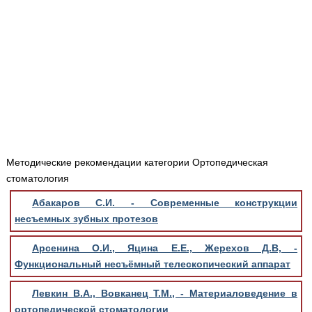
Медицинская стандартизация
Нормативы экстренной и неотложной помощи
Нормы лабораторных и инструментальных
исследований
Обратная связь
Добавить материал
FAQ
Методические рекомендации категории Ортопедическая
стоматология
Абакаров С.И. - Современные конструкции
несъемных зубных протезов
Арсенина О.И., Яцина Е.Е., Жерехов Д.В, -
Функциональный несъёмный телескопический аппарат
Левкин В.А., Вовканец Т.М., - Материаловедение в
ортопедической стоматологии