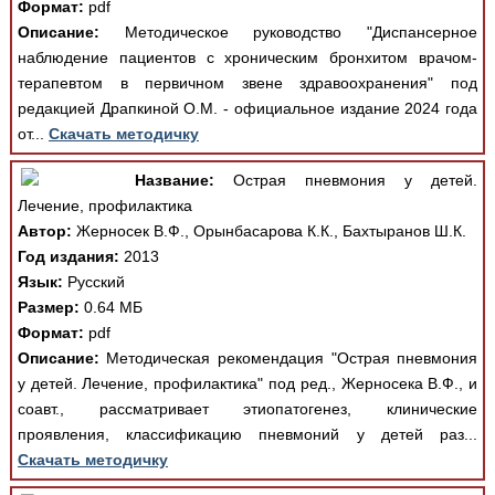
Формат:
pdf
Описание:
Методическое руководство "Диспансерное
наблюдение пациентов с хроническим бронхитом врачом-
терапевтом в первичном звене здравоохранения" под
редакцией Драпкиной О.М. - официальное издание 2024 года
от...
Скачать методичку
Название:
Острая пневмония у детей.
Лечение, профилактика
Автор:
Жерносек В.Ф., Орынбасарова К.К., Бахтыранов Ш.К.
Год издания:
2013
Язык:
Русский
Размер:
0.64 МБ
Формат:
pdf
Описание:
Методическая рекомендация "Острая пневмония
у детей. Лечение, профилактика" под ред., Жерносека В.Ф., и
соавт., рассматривает этиопатогенез, клинические
проявления, классификацию пневмоний у детей раз...
Скачать методичку