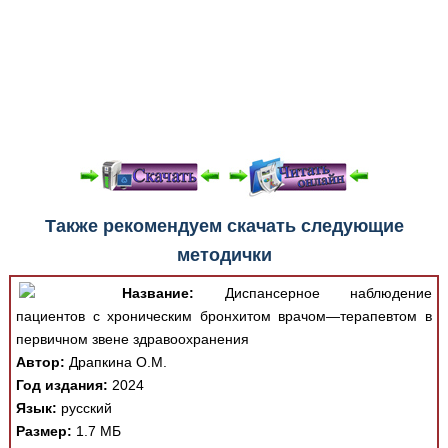
При просмотре в режиме "Читать онлайн" возможны
Также рекомендуем скачать следующие
различные ошибки отображения документа в результате
методички
отсутствия поддержки Вашим браузером шрифтов и
изменения размеров исходных шаблонов. При
Название:
Диспансерное наблюдение
скачивании документа данная ошибка устраняется Вашим
пациентов с хроническим бронхитом врачом—терапевтом в
программным обеспечением автоматически.
первичном звене здравоохранения
Автор:
Драпкина О.М.
Год издания:
2024
Язык:
русский
Размер:
1.7 МБ