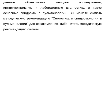
Медицинская стандартизация
данные объективных методов исследования;
инструментальную и лабораторную диагностику, а также
Нормативы экстренной и неотложной помощи
основные синдромы в пульмонологии. Вы можете скачать
методическую рекомендацию "Семиотика и синдромология в
Нормы лабораторных и инструментальных
пульмонологии" для ознакомления, либо читать методическую
исследований
рекомендацию онлайн.
Обратная связь
Добавить материал
FAQ