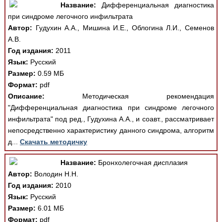
Название:
Дифференциальная диагностика
при синдроме легочного инфильтрата
Автор:
Гудухин А.А., Мишина И.Е., Облогина Л.И., Семенов
А.В.
Год издания:
2011
Язык:
Русский
Размер:
0.59 МБ
Формат:
pdf
Описание:
Методическая рекомендация
"Дифференциальная диагностика при синдроме легочного
инфильтрата" под ред., Гудухина А.А., и соавт., рассматривает
непосредственно характеристику данного синдрома, алгоритм
д...
Скачать методичку
Название:
Бронхолегочная дисплазия
Автор:
Володин Н.Н.
Год издания:
2010
Язык:
Русский
Размер:
6.01 МБ
Формат:
pdf