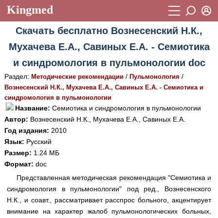
Kingmed
Вход
Скачать бесплатно Вознесенский Н.К.,
Учебный материал
Логин (E-mail):
Мухачева Е.А., Савиных Е.А. - Семиотика
Видеогалерея
899
и синдромология в пульмонологии doc
Пароль
Фотогалерея
(1906)
Раздел:
/
/
Методические рекомендации
Пульмонология
Вознесенский Н.К., Мухачева Е.А., Савиных Е.А. - Семиотика и
Истории болезней
1268
синдромология в пульмонологии
Восстановить пароль
Название:
Семиотика и синдромология в пульмонологии
Лекции и презентации
2474
Регистрация
Автор:
Вознесенский Н.К., Мухачева Е.А., Савиных Е.А.
Вход
Аккредитационные тесты
(6)
Год издания:
2010
Язык:
Русский
Методические рекомендации
1050
Размер:
1.24 МБ
Формат:
doc
Научно-популярное
Представленная методическая рекомендация "Семиотика и
Статьи
синдромология в пульмонологии" под ред., Вознесенского
Н.К., и соавт., рассматривает расспрос больного, акцентирует
Новости
(244)
внимание на характер жалоб пульмонологических больных,