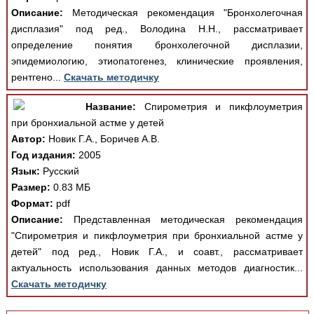
Описание:
Методическая рекомендация "Бронхолегочная
дисплазия" под ред., Володина Н.Н., рассматривает
определение понятия бронхолегочной дисплазии,
эпидемиологию, этиопатогенез, клинические проявления,
рентгено...
Скачать методичку
Название:
Спирометрия и пикфлоуметрия
при бронхиальной астме у детей
Автор:
Новик Г.А., Боричев А.В.
Год издания:
2005
Язык:
Русский
Размер:
0.83 МБ
Формат:
pdf
Описание:
Представленная методическая рекомендация
"Спирометрия и пикфлоуметрия при бронхиальной астме у
детей" под ред., Новик Г.А., и соавт., рассматривает
актуальность использования данных методов диагностик...
Скачать методичку