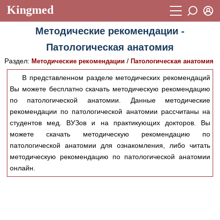
Kingmed
Вход
Методические рекомендации -
Учебный материал
Логин (E-mail):
Патологическая анатомия
Видеогалерея
899
Раздел:
/
Методические рекомендации
Патологическая анатомия
Пароль
Фотогалерея
(1906)
В представленном разделе методических рекомендаций
Вы можете бесплатно скачать методическую рекомендацию
Истории болезней
1268
по патологической анатомии. Данные методические
Восстановить пароль
Лекции и презентации
2474
Регистрация
рекомендации по патологической анатомии рассчитаны на
студентов мед. ВУЗов и на практикующих докторов. Вы
Вход
Аккредитационные тесты
(6)
можете скачать методическую рекомендацию по
патологической анатомии для ознакомления, либо читать
Методические рекомендации
1050
методическую рекомендацию по патологической анатомии
Научно-популярное
онлайн.
Статьи
Новости
(244)