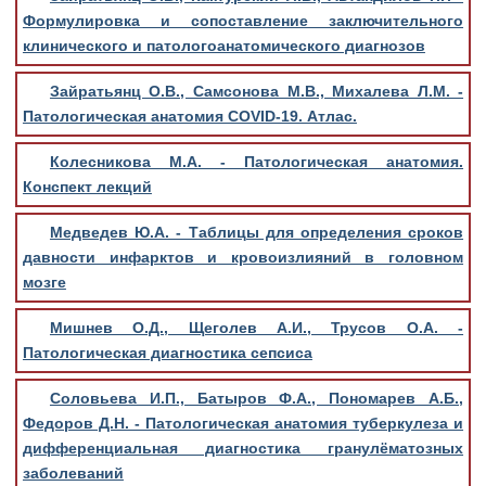
Формулировка и сопоставление заключительного
клинического и патологоанатомического диагнозов
Зайратьянц О.В., Самсонова М.В., Михалева Л.М. -
Патологическая анатомия COVID-19. Атлас.
Колесникова М.А. - Патологическая анатомия.
Конспект лекций
Медведев Ю.А. - Таблицы для определения сроков
давности инфарктов и кровоизлияний в головном
мозге
Мишнев О.Д., Щеголев А.И., Трусов О.А. -
Патологическая диагностика сепсиса
Соловьева И.П., Батыров Ф.А., Пономарев А.Б.,
Федоров Д.Н. - Патологическая анатомия туберкулеза и
дифференциальная диагностика гранулёматозных
заболеваний