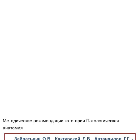
Медицинская стандартизация
Нормативы экстренной и неотложной помощи
Нормы лабораторных и инструментальных
исследований
Обратная связь
Добавить материал
FAQ
Методические рекомендации категории Патологическая
анатомия
Зайратьянц О.В., Кактурский Л.В., Автандилов Г.Г. -