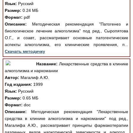
Язык:
Русский
Размер:
0.24 МБ
Формат:
pdf
Описание:
Методическая рекомендация "Патогенез и
биологическое лечение алкоголизма" под ред., Сыропятова
О.Г., и соавт., рассматривает основные патогентические
аспекты алкоголизма, его клинические проявления, п...
Скачать методичку
Название:
Лекарственные средства в клинике
алкоголизма и наркомании
Автор:
Магалиф А.Ю.
Год издания:
1999
Язык:
Русский
Размер:
0.65 МБ
Формат:
doc
Описание:
Методическая рекомендация "Лекарственные
средства в клинике алкоголизма и наркомании" под ред.,
Магалифа А.Ю., рассматривает принципы фармакотерапии
различных видов наркотической зависимости и алкогол...