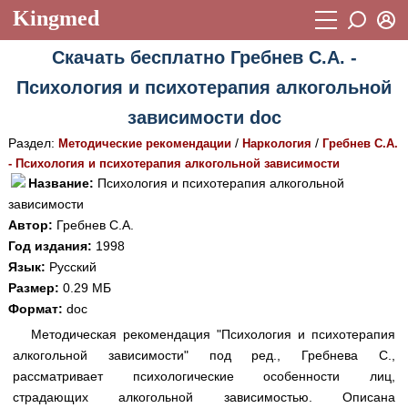
Kingmed
Вход
Скачать бесплатно Гребнев С.А. -
Учебный материал
Логин (E-mail):
Психология и психотерапия алкогольной
Видеогалерея
899
зависимости doc
Пароль
Фотогалерея
(1906)
Раздел:
/
/
Методические рекомендации
Наркология
Гребнев С.А.
- Психология и психотерапия алкогольной зависимости
Истории болезней
1268
Название:
Психология и психотерапия алкогольной
Восстановить пароль
зависимости
Лекции и презентации
2474
Регистрация
Автор:
Гребнев С.А.
Вход
Аккредитационные тесты
(6)
Год издания:
1998
Язык:
Русский
Методические рекомендации
1050
Размер:
0.29 МБ
Формат:
doc
Научно-популярное
Методическая рекомендация "Психология и психотерапия
Статьи
алкогольной зависимости" под ред., Гребнева С.,
рассматривает психологические особенности лиц,
Новости
(244)
страдающих алкогольной зависимостью. Описана