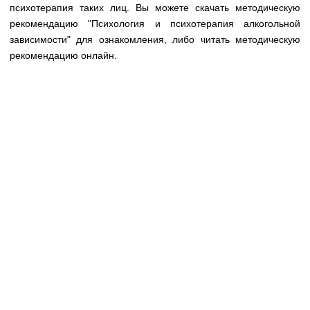
Медицинская стандартизация
психотерапия таких лиц. Вы можете скачать методическую
рекомендацию "Психология и психотерапия алкогольной
Нормативы экстренной и неотложной помощи
зависимости" для ознакомления, либо читать методическую
рекомендацию онлайн.
Нормы лабораторных и инструментальных
исследований
Обратная связь
Добавить материал
FAQ