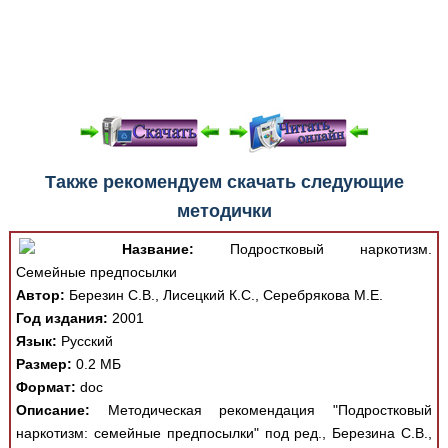
При просмотре в режиме "Читать онлайн" возможны
Также рекомендуем скачать следующие
различные ошибки отображения документа в результате
методички
отсутствия поддержки Вашим браузером шрифтов и
изменения размеров исходных шаблонов. При
Название:
Подростковый наркотизм.
скачивании документа данная ошибка устраняется Вашим
Семейные предпосылки
программным обеспечением автоматически.
Автор:
Березин С.В., Лисецкий К.С., Серебрякова М.Е.
Год издания:
2001
Язык:
Русский
Размер:
0.2 МБ
Формат:
doc
Описание:
Методическая рекомендация "Подростковый
наркотизм: семейные предпосылки" под ред., Березина С.В.,