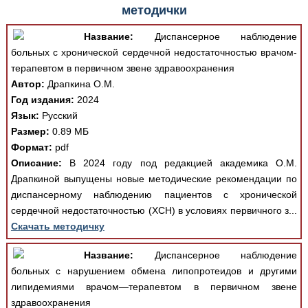
различные ошибки отображения документа в результате
методички
отсутствия поддержки Вашим браузером шрифтов и
изменения размеров исходных шаблонов. При
Название:
Диспансерное наблюдение
скачивании документа данная ошибка устраняется Вашим
больных с хронической сердечной недостаточностью врачом-
программным обеспечением автоматически.
терапевтом в первичном звене здравоохранения
Автор:
Драпкина О.М.
Год издания:
2024
Язык:
Русский
Размер:
0.89 МБ
Формат:
pdf
Описание:
В 2024 году под редакцией академика О.М.
Драпкиной выпущены новые методические рекомендации по
диспансерному наблюдению пациентов с хронической
сердечной недостаточностью (ХСН) в условиях первичного з...
Скачать методичку
Название:
Диспансерное наблюдение
больных с нарушением обмена липопротеидов и другими
липидемиями врачом—терапевтом в первичном звене
здравоохранения