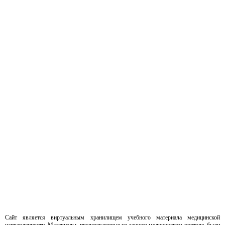
Сайт является виртуальным хранилищем учебного материала медицинской
направленности. Материалы, представленные на данном медицинском портале, были