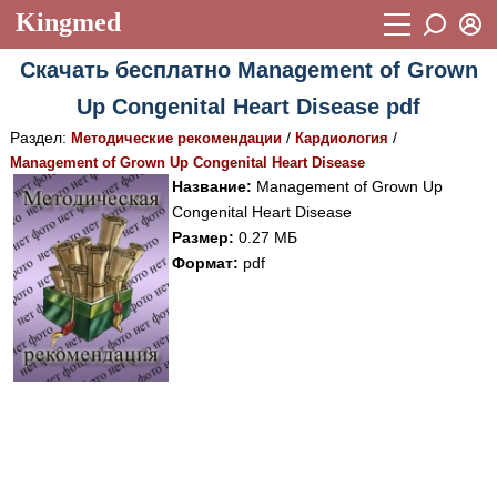
Kingmed
Вход
Скачать бесплатно Management of Grown
Учебный материал
Логин (E-mail):
Up Congenital Heart Disease pdf
Видеогалерея
899
Раздел:
/
/
Методические рекомендации
Кардиология
Пароль
Фотогалерея
Management of Grown Up Congenital Heart Disease
(1906)
Название:
Management of Grown Up
Истории болезней
1268
Congenital Heart Disease
Восстановить пароль
Размер:
0.27 МБ
Лекции и презентации
2474
Регистрация
Формат:
pdf
Вход
Аккредитационные тесты
(6)
Методические рекомендации
1050
Научно-популярное
Статьи
Новости
(244)