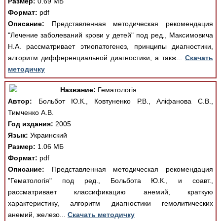
Размер:
0.69 МБ
Формат:
pdf
Описание:
Представленная методическая рекомендация
"Лечение заболеваний крови у детей" под ред., Максимовича
Н.А. рассматривает этиопатогенез, принципы диагностики,
алгоритм дифференциальной диагностики, а такж...
Скачать
методичку
Название:
Гематологія
Автор:
Больбот Ю.К., Ковтуненко Р.В., Аліфанова С.В.,
Тимченко А.В.
Год издания:
2005
Язык:
Украинский
Размер:
1.06 МБ
Формат:
pdf
Описание:
Представленная методическая рекомендация
"Гематологія" под ред., Больбота Ю.К., и соавт.,
рассматривает классификацию анемий, краткую
характеристику, алгоритм диагностики гемолитических
анемий, железо...
Скачать методичку