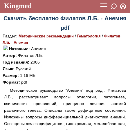
Kingmed
Вход
Скачать бесплатно Филатов Л.Б. - Анемия
Учебный материал
Логин (E-mail):
pdf
Видеогалерея
899
Раздел:
/
/
Методические рекомендации
Гематология
Филатов
Пароль
Фотогалерея
Л.Б. - Анемия
(1906)
Название:
Анемия
Истории болезней
1268
Автор:
Филатов Л.Б.
Восстановить пароль
Год издания:
2006
Лекции и презентации
2474
Регистрация
Язык:
Русский
Вход
Размер:
1.16 МБ
Аккредитационные тесты
(6)
Формат:
pdf
Методические рекомендации
1050
Методическое руководство "Анемии" под ред., Филатова
Л.Б., рассматривает вопросы этиологии, патогенеза,
Научно-популярное
клинических проявлений, принципов лечения анемий
Статьи
различного генеза. Описаны также дефицитные состояния.
Изложены вопросы дифференциальной диагностики анемий.
Новости
(244)
Освещены железодифицитная, гипохромная, мегалобластная,