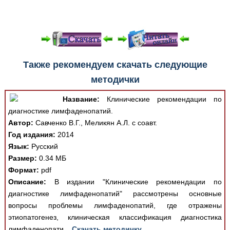
При просмотре в режиме "Читать онлайн" возможны
Также рекомендуем скачать следующие
различные ошибки отображения документа в результате
методички
отсутствия поддержки Вашим браузером шрифтов и
изменения размеров исходных шаблонов. При
Название:
Клинические рекомендации по
скачивании документа данная ошибка устраняется Вашим
диагностике лимфаденопатий.
программным обеспечением автоматически.
Автор:
Савченко В.Г., Меликян А.Л. с соавт.
Год издания:
2014
Язык:
Русский
Размер:
0.34 МБ
Формат:
pdf
Описание:
В издании "Клинические рекомендации по
диагностике лимфаденопатий" рассмотрены основные
вопросы проблемы лимфаденопатий, где отражены
этиопатогенез, клиническая классификация диагностика
лимфаденопати...
Скачать методичку