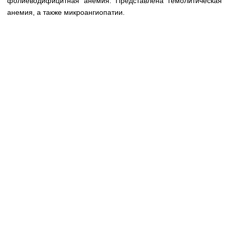
фолиеводифицитная анемия. Представлена гемолитическая
Медицинская стандартизация
анемия, а также микроангиопатии.
Нормативы экстренной и неотложной помощи
Нормы лабораторных и инструментальных
исследований
Обратная связь
Добавить материал
FAQ