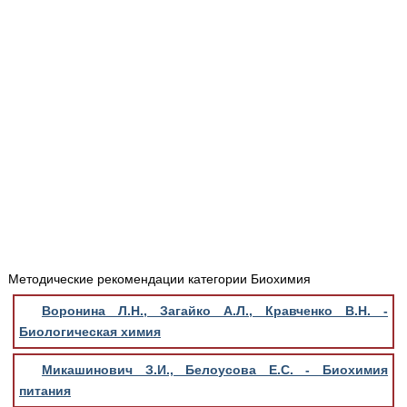
Медицинская стандартизация
Нормативы экстренной и неотложной помощи
Нормы лабораторных и инструментальных
исследований
Обратная связь
Добавить материал
FAQ
Методические рекомендации категории Биохимия
Воронина Л.Н., Загайко А.Л., Кравченко В.Н. -
Биологическая химия
Микашинович З.И., Белоусова Е.С. - Биохимия
питания