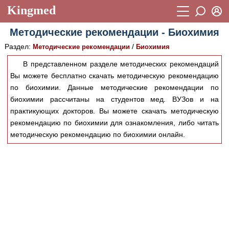
Kingmed
Вход
Методические рекомендации - Биохимия
Учебный материал
Логин (E-mail):
Раздел:
/
Методические рекомендации
Биохимия
Видеогалерея
899
В представленном разделе методических рекомендаций
Пароль
Фотогалерея
Вы можете бесплатно скачать методическую рекомендацию
(1906)
по биохимии. Данные методические рекомендации по
Истории болезней
1268
биохимии рассчитаны на студентов мед. ВУЗов и на
Восстановить пароль
практикующих докторов. Вы можете скачать методическую
Лекции и презентации
2474
Регистрация
рекомендацию по биохимии для ознакомления, либо читать
Вход
Аккредитационные тесты
методическую рекомендацию по биохимии онлайн.
(6)
Методические рекомендации
1050
Научно-популярное
Статьи
Новости
(244)