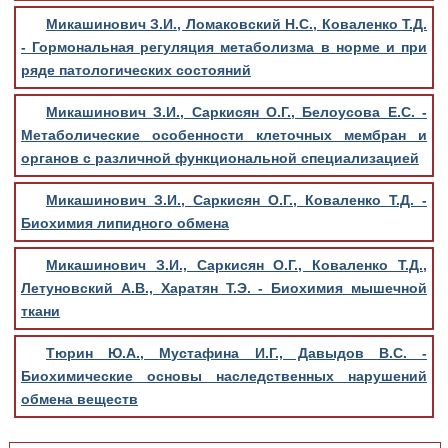
Микашинович З.И., Ломаковский Н.С., Коваленко Т.Д.
- Гормональная регуляция метаболизма в норме и при
ряде патологических состояний
Микашинович З.И., Саркисян О.Г., Белоусова Е.С. -
Метаболические особенности клеточных мембран и
органов с различной функциональной специализацией
Микашинович З.И., Саркисян О.Г., Коваленко Т.Д. -
Биохимия липидного обмена
Микашинович З.И., Саркисян О.Г., Коваленко Т.Д.,
Летуновский А.В., Харатян Т.Э. - Биохимия мышечной
ткани
Тюрин Ю.А., Мустафина И.Г., Давыдов В.С. -
Биохимические основы наследственных нарушений
обмена веществ