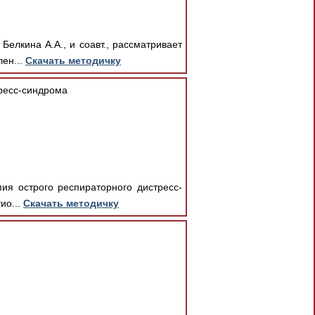
елкина А.А., и соавт., рассматривает
ен...
Скачать методичку
тресс-синдрома
ия острого респираторного дистресс-
ио...
Скачать методичку