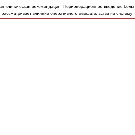
я клиническая рекомендация "Периоперационное введение больны
т., рассматривает влияние оперативного вмешательства на систему г