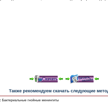
е "Читать онлайн" возможны различные ошибки отображения 
Также рекомендуем скачать следующие мето
зером шрифтов и изменения размеров исходных шаблонов. 
шим программным обеспечением автоматически.
:
Бактериальные гнойные менингиты