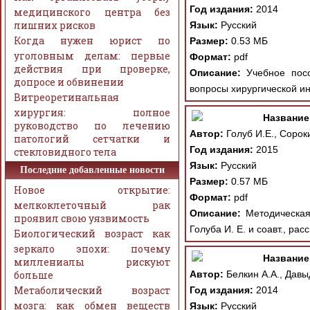
Год издания:
2014
медицинского центра без
лишних рисков
Язык:
Русский
Когда нужен юрист по
Размер:
0.53 МБ
уголовным делам: первые
Формат:
pdf
действия при проверке,
Описание:
Учебное посо
допросе и обвинении
вопросы хирургической и
Витреоретинальная
хирургия: полное
Название
руководство по лечению
Автор:
Голуб И.Е., Сороки
патологий сетчатки и
Год издания:
2015
стекловидного тела
Язык:
Русский
Последние добавленные новости
Размер:
0.57 МБ
Новое открытие:
Формат:
pdf
мелкоклеточный рак
Описание:
Методическая 
проявил свою уязвимость
Голуба И. Е. и соавт., ра
Биологический возраст как
зеркало эпохи: почему
Название
миллениалы рискуют
больше
Автор:
Белкин А.А., Давыд
Метаболический возраст
Год издания:
2014
мозга: как обмен веществ
Язык:
Русский