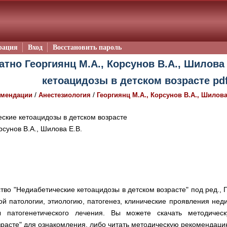
рация
Вход
Восстановить пароль
атно Георгиянц М.А., Корсунов В.А., Шилова 
кетоацидозы в детском возрасте pd
/
/
омендации
Анестезиология
Георгиянц М.А., Корсунов В.А., Шилова
ские кетоацидозы в детском возрасте
рсунов В.А., Шилова Е.В.
во "Недиабетические кетоацидозы в детском возрасте" под ред., Г
й патологии, этиологию, патогенез, клинические проявления неди
ы патогенетического лечения. Вы можете скачать методичес
зрасте" для ознакомления, либо читать методическую рекомендаци