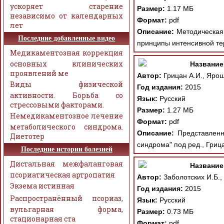
ускоряет старение
Размер:
1.17 МБ
независимо от календарных
Формат:
pdf
лет
Описание:
Методическая 
Последние добавленные видео
принципы интенсивной тер
Медикаментозная коррекция
основных клинических
Название
проявлений ме
Автор:
Грицан А.И., Ярош
Виды физической
Год издания:
2015
активности. Борьба со
Язык:
Русский
стрессовыми факторами.
Размер:
1.27 МБ
Немедикаментозное лечение
Формат:
pdf
метаболического синдрома.
Описание:
Представленна
Диетотер
синдрома" под ред., Грица
Последние истории болезней
Дистальная межфаланговая
Название
псориатическая артропатия
Автор:
Заболотских И.Б.,
Экзема истинная
Год издания:
2015
Распространённый псориаз,
Язык:
Русский
вульгарная форма,
Размер:
0.73 МБ
стационарная ста
Формат:
pdf