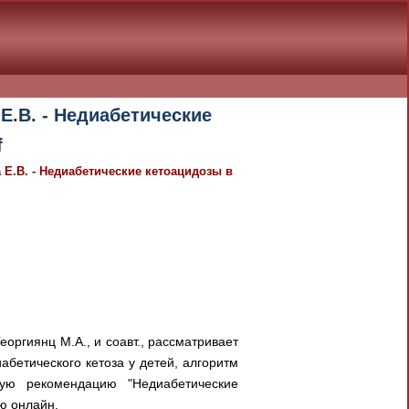
Е.В. - Недиабетические
f
 Е.В. - Недиабетические кетоацидозы в
еоргиянц М.А., и соавт., рассматривает
абетического кетоза у детей, алгоритм
кую рекомендацию "Недиабетические
ю онлайн.