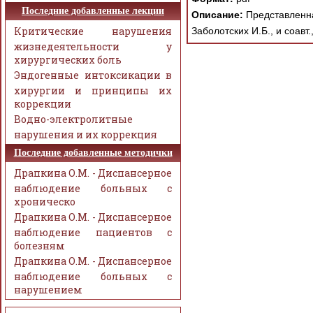
Последние добавленные лекции
Описание:
Представленна
Критические нарушения
Заболотских И.Б., и соав
жизнедеятельности у
хирургических боль
Эндогенные интоксикации в
хирургии и принципы их
коррекции
Водно-электролитные
нарушения и их коррекция
Последние добавленные методички
Драпкина О.М. - Диспансерное
наблюдение больных с
хроническо
Драпкина О.М. - Диспансерное
наблюдение пациентов с
болезням
Драпкина О.М. - Диспансерное
наблюдение больных с
нарушением