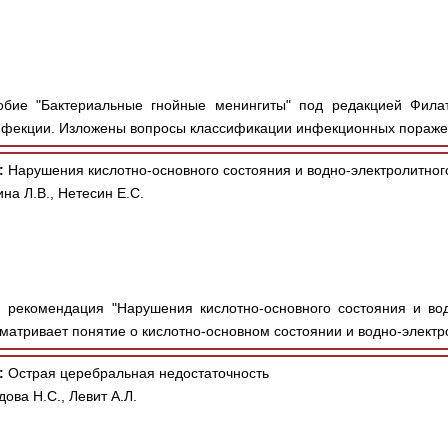
бие "Бактериальные гнойные менингиты" под редакцией Филато
нфекции. Изложены вопросы классификации инфекционных пораже
:
Нарушения кислотно-основного состояния и водно-электролитног
на Л.В., Нетесин Е.С.
рекомендация "Нарушения кислотно-основного состояния и вод
ссматривает понятие о кислотно-основном состоянии и водно-электро
:
Острая церебральная недостаточность
ова Н.С., Левит А.Л.