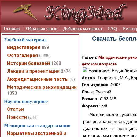
Главная
Обратная связь
Добавить материал
FAQ
Регист
Скачать беспл
Учебный материал
Видеогалерея
899
Фотогалерея
(1906)
Раздел:
Методические рек
Истории болезней
1268
детском возрасте
Название:
Недиабетиче
Лекции и презентации
2474
Автор:
Георгиянц М.А., Ко
Аккредитационные тесты
(6)
Год издания:
2006
Методические рекомендации
Язык:
Русский
1050
Размер:
0.93 МБ
Научно-популярное
Формат:
pdf
Статьи
Методическое руководст
Новости
(244)
распространенность данно
Медицинская стандартизация
диагностики и принцип
Нормативы экстренной и
кетоацидозы в детском во