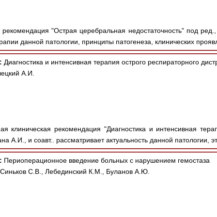
рекомендация "Острая церебральная недостаточность" под ред., Б
апии данной патологии, принципы патогенеза, клинических проявл
:
Диагностика и интенсивная терапия острого респираторного дис
ецкий А.И.
я клиническая рекомендация "Диагностика и интенсивная терап
на А.И., и соавт.. рассматривает актуальность данной патологии, эт
:
Периоперационное введение больных с нарушением гемостаза
 Синьков С.В., Лебединский К.М., Буланов А.Ю.