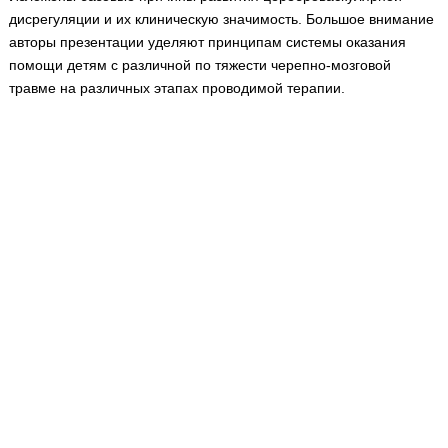
Медицинская стандартизация
дисрегуляции и их клиническую значимость. Большое внимание
авторы презентации уделяют принципам системы оказания
Нормативы экстренной и неотложной помощи
помощи детям с различной по тяжести черепно-мозговой
Нормы лабораторных и инструментальных
травме на различных этапах проводимой терапии.
исследований
Обратная связь
Добавить материал
FAQ