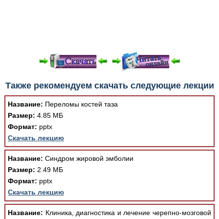
При просмотре в режиме "Читать онлайн" возможны
Также рекомендуем скачать следующие лекции
различные ошибки отображения документа в результате
отсутствия поддержки Вашим браузером шрифтов и
Название:
Переломы костей таза
изменения размеров исходных шаблонов. При
Размер:
4.85 МБ
скачивании документа данная ошибка устраняется Вашим
Формат:
pptx
программным обеспечением автоматически.
Скачать лекцию
Название:
Синдром жировой эмболии
Размер:
2.49 МБ
Формат:
pptx
Скачать лекцию
Название:
Клиника, диагностика и лечение черепно-мозговой