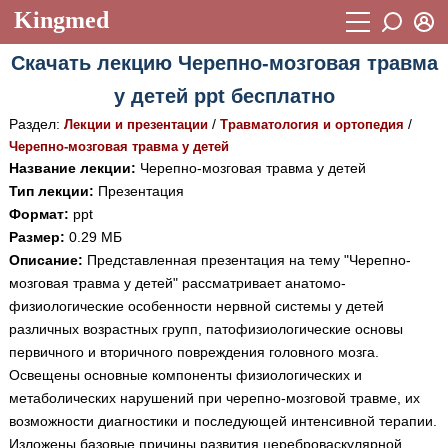
Kingmed
Вход
Скачать лекцию Черепно-мозговая травма
Учебный материал
Логин (E-mail):
у детей ppt бесплатно
Видеогалерея
899
Раздел:
/
/
Лекции и презентации
Травматология и ортопедия
Пароль
Фотогалерея
Черепно-мозговая травма у детей
(1906)
Название лекции:
Черепно-мозговая травма у детей
Истории болезней
1268
Тип лекции:
Презентация
Восстановить пароль
Формат:
ppt
Лекции и презентации
2474
Регистрация
Размер:
0.29 МБ
Вход
Описание:
Представленная презентация на тему "Черепно-
Аккредитационные тесты
(6)
мозговая травма у детей" рассматривает анатомо-
Методические рекомендации
1050
физиологические особенности нервной системы у детей
различных возрастных групп, патофизиологические основы
Научно-популярное
первичного и вторичного повреждения головного мозга.
Освещены основные компоненты физиологических и
Статьи
метаболических нарушений при черепно-мозговой травме, их
Новости
(244)
возможности диагностики и последующей интенсивной терапии.
Изложены базовые причины развития цереброваскулярной