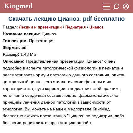
Kingmed
Вход
Скачать лекцию Цианоз. pdf бесплатно
Учебный материал
Логин (E-mail):
Раздел:
/
/
Лекции и презентации
Педиатрия
Цианоз.
Видеогалерея
899
Название лекции:
Цианоз.
Тип лекции:
Презентация
Пароль
Фотогалерея
(1906)
Формат:
pdf
Размер:
1.43 МБ
Истории болезней
1268
Восстановить пароль
Описание:
Представленная презентация "Цианоз" очень
Лекции и презентации
2474
Регистрация
подробно в аспекте патологической физиологии в педиатрии
рассматривает норму и патологию данного состояния, описан
Вход
Аккредитационные тесты
(6)
центральный цианоз, его этиологические факторы и их
характеристика, пути коррекции в педиатрической практике,
Методические рекомендации
1050
легочная и сердечная составляющие, фармакологические
Научно-популярное
принципы лечения данной патологии в зависимости от
этиологии. Вы можете на нашем медпортале КингМед
Статьи
бесплатно скачать презентацию "Цианоз" по педиатрии, либо
без регистрации читать презентацию онлайн.
Новости
(244)