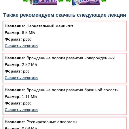
При просмотре в режиме "Читать онлайн" возможны
Также рекомендуем скачать следующие лекции
различные ошибки отображения документа в результате
отсутствия поддержки Вашим браузером шрифтов и
Название:
Неонатальный менингит
изменения размеров исходных шаблонов. При
Размер:
6.5 МБ
скачивании документа данная ошибка устраняется Вашим
Формат:
pptx
программным обеспечением автоматически.
Скачать лекцию
Название:
Врожденные пороки развития новорожденных
Размер:
2.32 МБ
Формат:
ppt
Скачать лекцию
Название:
Врожденные пороки развития брюшной полости
Размер:
1.11 МБ
Формат:
pptx
Скачать лекцию
Название:
Респираторные аллергозы
Размер:
0.08 МБ