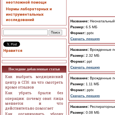
неотложной помощи
Нормы лабораторных и
При просмотре в режим
инструментальных
поддержки Вашим брау
исследований
ошибка устраняется Ва
Название:
Неонатальный
Размер:
6.5 МБ
Формат:
pptx
Скачать лекцию
Название:
Врожденные по
Нравится
Размер:
2.32 МБ
Формат:
ppt
Скачать лекцию
Последние добавленные статьи
Как выбрать медицинский
Название:
Врожденные по
центр в СПб: на что смотреть
Размер:
1.11 МБ
кроме отзывов
Формат:
pptx
Как убрать брыли без
Скачать лекцию
операции: почему овал лица
меняется и что
Название:
Респираторные
действительно помогает
Размер:
0.08 МБ
Как организовать уборку