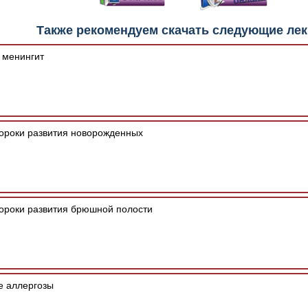
е "Читать онлайн" возможны различные ошибки отображения 
Также рекомендуем скачать следующие ле
зером шрифтов и изменения размеров исходных шаблонов. 
шим программным обеспечением автоматически.
 менингит
роки развития новорожденных
роки развития брюшной полости
 аллергозы