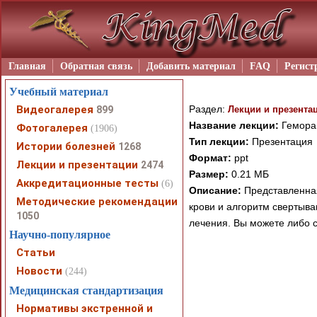
Главная
Обратная связь
Добавить материал
FAQ
Регист
Учебный материал
Видеогалерея
Раздел:
899
Лекции и презента
Название лекции:
Гемораг
Фотогалерея
(1906)
Тип лекции:
Презентация
Истории болезней
1268
Формат:
ppt
Лекции и презентации
2474
Размер:
0.21 МБ
Аккредитационные тесты
(6)
Описание:
Представленная
Методические рекомендации
крови и алгоритм свертыва
1050
лечения. Вы можете либо 
Научно-популярное
Статьи
Новости
(244)
Медицинская стандартизация
Нормативы экстренной и