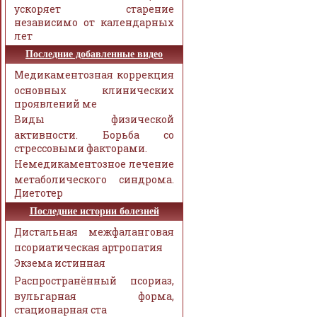
ускоряет старение
независимо от календарных
лет
Последние добавленные видео
Медикаментозная коррекция
основных клинических
проявлений ме
Виды физической
активности. Борьба со
стрессовыми факторами.
Немедикаментозное лечение
метаболического синдрома.
Диетотер
Последние истории болезней
Дистальная межфаланговая
псориатическая артропатия
Экзема истинная
Распространённый псориаз,
вульгарная форма,
стационарная ста