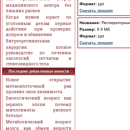
Формат:
ppt
медицинского центра без
лишних рисков
Скачать лекцию
Когда нужен юрист по
Название:
Респираторные
уголовным делам: первые
действия при проверке,
Размер:
9.9 МБ
допросе и обвинении
Формат:
ppt
Витреоретинальная
Скачать лекцию
хирургия: полное
руководство по лечению
патологий сетчатки и
стекловидного тела
Последние добавленные новости
Новое открытие:
мелкоклеточный рак
проявил свою уязвимость
Биологический возраст как
зеркало эпохи: почему
миллениалы рискуют
больше
Метаболический возраст
мозга: как обмен веществ