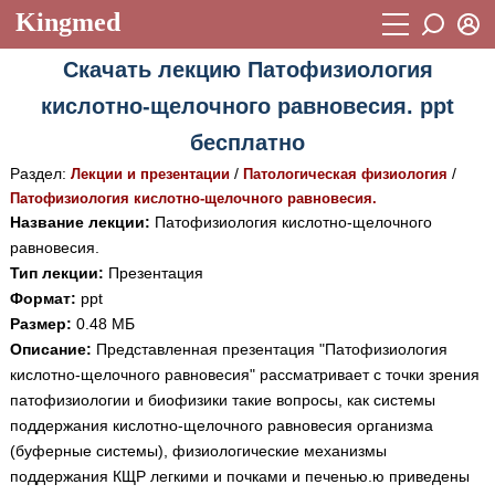
Kingmed
Вход
Скачать лекцию Патофизиология
Учебный материал
Логин (E-mail):
кислотно-щелочного равновесия. ppt
Видеогалерея
899
бесплатно
Пароль
Фотогалерея
(1906)
Раздел:
/
/
Лекции и презентации
Патологическая физиология
Патофизиология кислотно-щелочного равновесия.
Истории болезней
1268
Название лекции:
Патофизиология кислотно-щелочного
Восстановить пароль
равновесия.
Лекции и презентации
2474
Регистрация
Тип лекции:
Презентация
Вход
Аккредитационные тесты
(6)
Формат:
ppt
Размер:
0.48 МБ
Методические рекомендации
1050
Описание:
Представленная презентация "Патофизиология
кислотно-щелочного равновесия" рассматривает с точки зрения
Научно-популярное
патофизиологии и биофизики такие вопросы, как системы
Статьи
поддержания кислотно-щелочного равновесия организма
(буферные системы), физиологические механизмы
Новости
(244)
поддержания КЩР легкими и почками и печенью.ю приведены