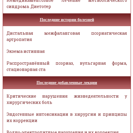
Немедикаментозное лечение метаболического
синдрома. Диетотер
Последние истории болезней
Дистальная межфаланговая псориатическая
артропатия
Экзема истинная
Распространённый псориаз, вульгарная форма,
стационарная ста
Последние добавленные лекции
Критические нарушения жизнедеятельности у
хирургических боль
Эндогенные интоксикации в хирургии и принципы
их коррекции
Водно-электролитные нарушения и их коррекция