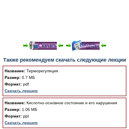
При просмотре в режиме "Читать онлайн" возможны
Также рекомендуем скачать следующие лекции
различные ошибки отображения документа в результате
отсутствия поддержки Вашим браузером шрифтов и
Название:
Терморегуляция.
изменения размеров исходных шаблонов. При
Размер:
0.7 МБ
скачивании документа данная ошибка устраняется Вашим
Формат:
pdf
программным обеспечением автоматически.
Скачать лекцию
Название:
Кислотно-основное состояние и его нарушения.
Размер:
1.06 МБ
Формат:
ppt
Скачать лекцию