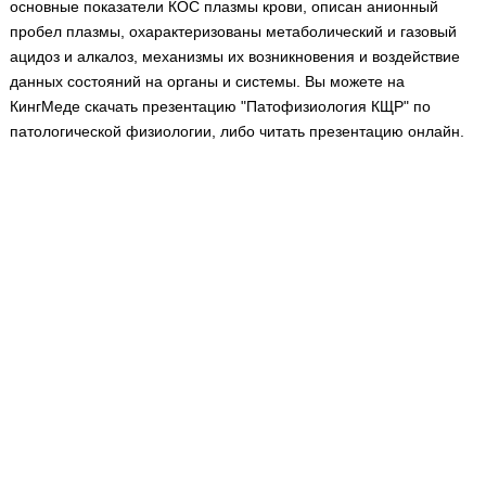
основные показатели КОС плазмы крови, описан анионный
Медицинская стандартизация
пробел плазмы, охарактеризованы метаболический и газовый
Нормативы экстренной и неотложной помощи
ацидоз и алкалоз, механизмы их возникновения и воздействие
данных состояний на органы и системы. Вы можете на
Нормы лабораторных и инструментальных
КингМеде скачать презентацию "Патофизиология КЩР" по
исследований
патологической физиологии, либо читать презентацию онлайн.
Обратная связь
Добавить материал
FAQ