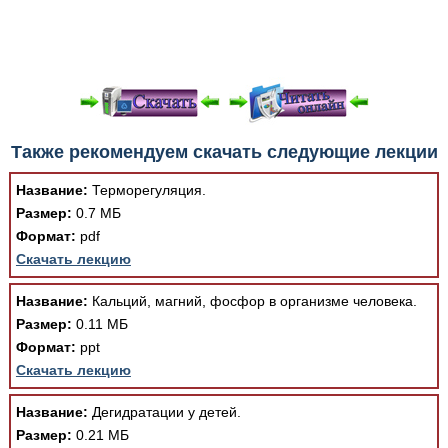
При просмотре в режиме "Читать онлайн" возможны
Также рекомендуем скачать следующие лекции
различные ошибки отображения документа в результате
отсутствия поддержки Вашим браузером шрифтов и
Название:
Терморегуляция.
изменения размеров исходных шаблонов. При
Размер:
0.7 МБ
скачивании документа данная ошибка устраняется Вашим
Формат:
pdf
программным обеспечением автоматически.
Скачать лекцию
Название:
Кальций, магний, фосфор в организме человека.
Размер:
0.11 МБ
Формат:
ppt
Скачать лекцию
Название:
Дегидратации у детей.
Размер:
0.21 МБ