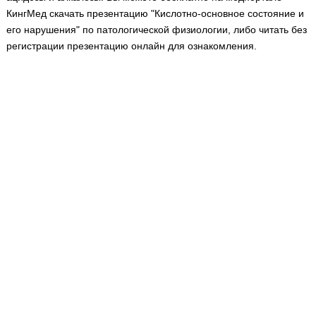
Медицинская стандартизация
КингМед скачать презентацию "Кислотно-основное состояние и
его нарушения" по патологической физиологии, либо читать без
Нормативы экстренной и неотложной помощи
регистрации презентацию онлайн для ознакомления.
Нормы лабораторных и инструментальных
исследований
Обратная связь
Добавить материал
FAQ