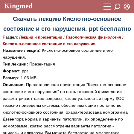
Kingmed
Вход
Скачать лекцию Кислотно-основное
Учебный материал
Логин (E-mail):
состояние и его нарушения. ppt бесплатно
Видеогалерея
899
Раздел:
/
/
Лекции и презентации
Патологическая физиология
Пароль
Фотогалерея
Кислотно-основное состояние и его нарушения.
(1906)
Название лекции:
Кислотно-основное состояние и его
Истории болезней
1268
нарушения.
Восстановить пароль
Тип лекции:
Презентация
Лекции и презентации
2474
Регистрация
Формат:
ppt
Вход
Размер:
1.06 МБ
Аккредитационные тесты
(6)
Описание:
Представленная презентация "Кислотно-основное
Методические рекомендации
1050
состояние и его нарушения" по патологической физиологии
рассматривает такие вопросы, как актуальность и норму КОС,
Научно-популярное
тезисно приведены системы, обеспечивающие постоянство
кислотно-основного состояния, охарактеризована номограмма
Статьи
Дэвенпорт, норма и варианты патологии, их определение по
Новости
(244)
номограмме, кратко рассмотрены варианты патологии -
ацидозы и алкалозы. Вы можете бесплатно на медпортале