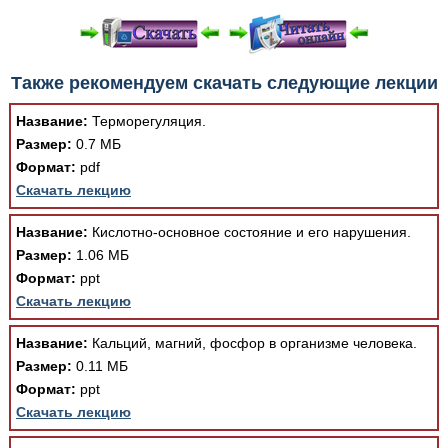
При просмотре в режиме "Читать онлайн" возможны
Также рекомендуем скачать следующие лекции
различные ошибки отображения документа в результате
отсутствия поддержки Вашим браузером шрифтов и
Название:
Терморегуляция.
изменения размеров исходных шаблонов. При
Размер:
0.7 МБ
скачивании документа данная ошибка устраняется Вашим
Формат:
pdf
программным обеспечением автоматически.
Скачать лекцию
Название:
Кислотно-основное состояние и его нарушения.
Размер:
1.06 МБ
Формат:
ppt
Скачать лекцию
Название:
Кальций, магний, фосфор в организме человека.
Размер:
0.11 МБ
Формат:
ppt
Скачать лекцию