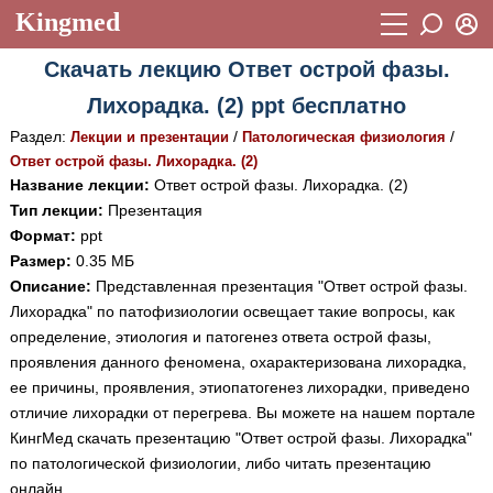
Kingmed
Вход
Скачать лекцию Ответ острой фазы.
Учебный материал
Логин (E-mail):
Лихорадка. (2) ppt бесплатно
Видеогалерея
899
Раздел:
/
/
Лекции и презентации
Патологическая физиология
Пароль
Фотогалерея
Ответ острой фазы. Лихорадка. (2)
(1906)
Название лекции:
Ответ острой фазы. Лихорадка. (2)
Истории болезней
1268
Тип лекции:
Презентация
Восстановить пароль
Формат:
ppt
Лекции и презентации
2474
Регистрация
Размер:
0.35 МБ
Вход
Описание:
Представленная презентация "Ответ острой фазы.
Аккредитационные тесты
(6)
Лихорадка" по патофизиологии освещает такие вопросы, как
Методические рекомендации
1050
определение, этиология и патогенез ответа острой фазы,
проявления данного феномена, охарактеризована лихорадка,
Научно-популярное
ее причины, проявления, этиопатогенез лихорадки, приведено
отличие лихорадки от перегрева. Вы можете на нашем портале
Статьи
КингМед скачать презентацию "Ответ острой фазы. Лихорадка"
Новости
(244)
по патологической физиологии, либо читать презентацию
онлайн.