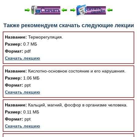
При просмотре в режиме "Читать онлайн" возможны
Также рекомендуем скачать следующие лекции
различные ошибки отображения документа в результате
отсутствия поддержки Вашим браузером шрифтов и
Название:
Терморегуляция.
изменения размеров исходных шаблонов. При
Размер:
0.7 МБ
скачивании документа данная ошибка устраняется Вашим
Формат:
pdf
программным обеспечением автоматически.
Скачать лекцию
Название:
Кислотно-основное состояние и его нарушения.
Размер:
1.06 МБ
Формат:
ppt
Скачать лекцию
Название:
Кальций, магний, фосфор в организме человека.
Размер:
0.11 МБ
Формат:
ppt
Скачать лекцию