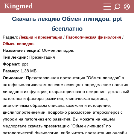
Kingmed
Вход
Скачать лекцию Обмен липидов. ppt
Учебный материал
Логин (E-mail):
бесплатно
Видеогалерея
899
Раздел:
/
/
Лекции и презентации
Патологическая физиология
Пароль
Фотогалерея
Обмен липидов.
(1906)
Название лекции:
Обмен липидов.
Истории болезней
1268
Тип лекции:
Презентация
Восстановить пароль
Формат:
ppt
Лекции и презентации
2474
Регистрация
Размер:
1.38 МБ
Вход
Описание:
Представленная презентация "Обмен липидов" в
Аккредитационные тесты
(6)
патофизиологическом аспекте освещает определение понятия
Методические рекомендации
1050
липидов и их функции, охарактеризовано ожирение: детальный
патогенез и факторы развития, клиническая картина,
Научно-популярное
аналогичным образом описана кахексия и истощение,
дислипопротеинемии, подробно рассмотрен атеросклероз с
Статьи
упором на патогенез его развития. Вы можете на нашем
Новости
(244)
медпортале скачать презентацию "Обмен липидов" по
патологической физиологии, либо читать презентацию онлайн.