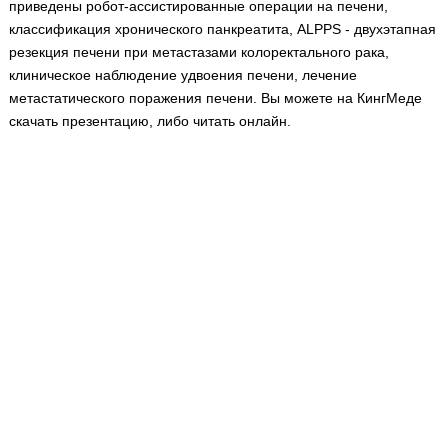
приведены робот-ассистированные операции на печени,
Медицинская стандартизация
классификация хронического панкреатита, ALPPS - двухэтапная
Нормативы экстренной и неотложной помощи
резекция печени при метастазами колоректального рака,
клиническое наблюдение удвоения печени, лечение
Нормы лабораторных и инструментальных
метастатического поражения печени. Вы можете на КингМеде
исследований
скачать презентацию, либо читать онлайн.
Обратная связь
Добавить материал
FAQ