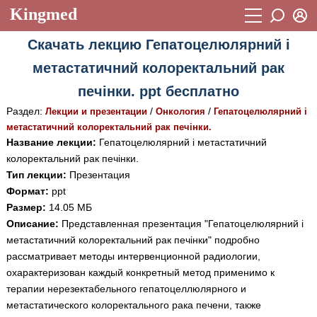
Kingmed
Вход
Скачать лекцию Гепатоцелюлярний і
Учебный материал
Логин (E-mail):
метастатичний колоректальний рак
Видеогалерея
899
печінки. ppt бесплатно
Пароль
Фотогалерея
(1906)
Раздел:
/
/
Лекции и презентации
Онкология
Гепатоцелюлярний і
метастатичний колоректальний рак печінки.
Истории болезней
1268
Название лекции:
Гепатоцелюлярний і метастатичний
Восстановить пароль
колоректальний рак печінки.
Лекции и презентации
2474
Регистрация
Тип лекции:
Презентация
Вход
Аккредитационные тесты
(6)
Формат:
ppt
Размер:
14.05 МБ
Методические рекомендации
1050
Описание:
Представленная презентация "Гепатоцелюлярний і
метастатичний колоректальний рак печінки" подробно
Научно-популярное
рассматривает методы интервенционной радиологии,
Статьи
охарактеризован каждый конкретный метод применимо к
терапии нерезектабельного гепатоцеллюлярного и
Новости
(244)
метастатического колоректального рака печени, также