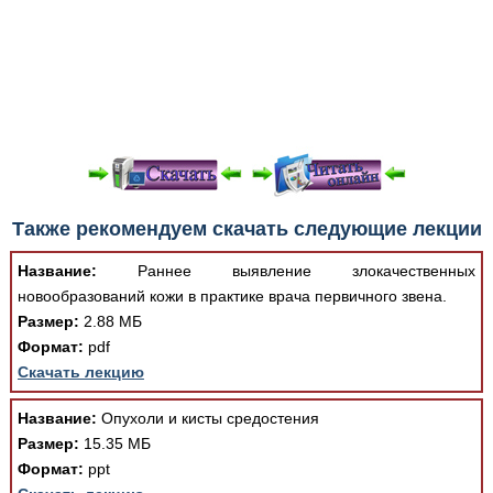
При просмотре в режиме "Читать онлайн" возможны
Также рекомендуем скачать следующие лекции
различные ошибки отображения документа в результате
отсутствия поддержки Вашим браузером шрифтов и
Название:
Раннее выявление злокачественных
изменения размеров исходных шаблонов. При
новообразований кожи в практике врача первичного звена.
скачивании документа данная ошибка устраняется Вашим
Размер:
2.88 МБ
программным обеспечением автоматически.
Формат:
pdf
Скачать лекцию
Название:
Опухоли и кисты средостения
Размер:
15.35 МБ
Формат:
ppt