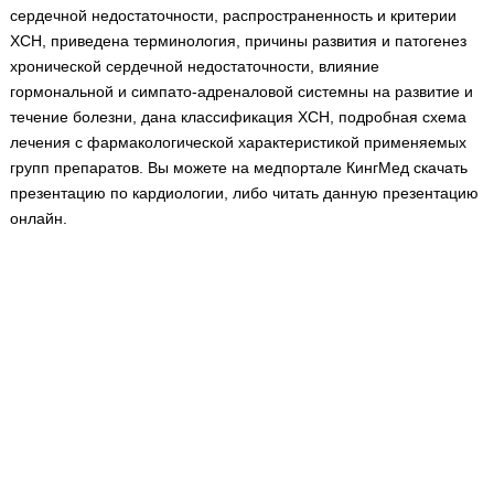
Медицинская стандартизация
сердечной недостаточности, распространенность и критерии
ХСН, приведена терминология, причины развития и патогенез
Нормативы экстренной и неотложной помощи
хронической сердечной недостаточности, влияние
гормональной и симпато-адреналовой системны на развитие и
Нормы лабораторных и инструментальных
течение болезни, дана классификация ХСН, подробная схема
исследований
лечения с фармакологической характеристикой применяемых
Обратная связь
групп препаратов. Вы можете на медпортале КингМед скачать
Добавить материал
презентацию по кардиологии, либо читать данную презентацию
FAQ
онлайн.