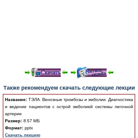
При просмотре в режиме "Читать онлайн" возможны
Также рекомендуем скачать следующие лекции
различные ошибки отображения документа в результате
отсутствия поддержки Вашим браузером шрифтов и
Название:
ТЭЛА. Венозные тромбозы и эмболии. Диагностика
изменения размеров исходных шаблонов. При
и ведение пациентов с острой эмболией системы легочной
скачивании документа данная ошибка устраняется Вашим
артерии.
программным обеспечением автоматически.
Размер:
8.57 МБ
Формат:
pptx
Скачать лекцию