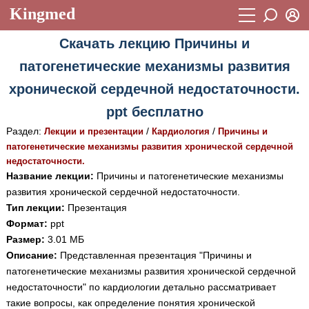
Kingmed
Вход
Скачать лекцию Причины и
Учебный материал
Логин (E-mail):
патогенетические механизмы развития
Видеогалерея
899
хронической сердечной недостаточности.
Пароль
Фотогалерея
(1906)
ppt бесплатно
Истории болезней
1268
Раздел:
/
/
Лекции и презентации
Кардиология
Причины и
Восстановить пароль
патогенетические механизмы развития хронической сердечной
Лекции и презентации
2474
Регистрация
недостаточности.
Название лекции:
Причины и патогенетические механизмы
Вход
Аккредитационные тесты
(6)
развития хронической сердечной недостаточности.
Тип лекции:
Презентация
Методические рекомендации
1050
Формат:
ppt
Научно-популярное
Размер:
3.01 МБ
Описание:
Представленная презентация "Причины и
Статьи
патогенетические механизмы развития хронической сердечной
недостаточности" по кардиологии детально рассматривает
Новости
(244)
такие вопросы, как определение понятия хронической