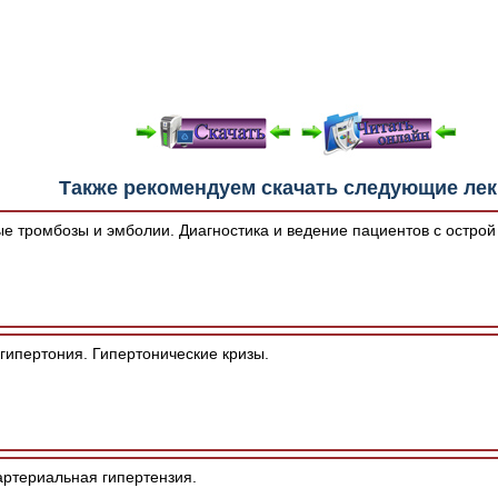
е "Читать онлайн" возможны различные ошибки отображения 
Также рекомендуем скачать следующие ле
зером шрифтов и изменения размеров исходных шаблонов. 
шим программным обеспечением автоматически.
е тромбозы и эмболии. Диагностика и ведение пациентов с острой
гипертония. Гипертонические кризы.
артериальная гипертензия.