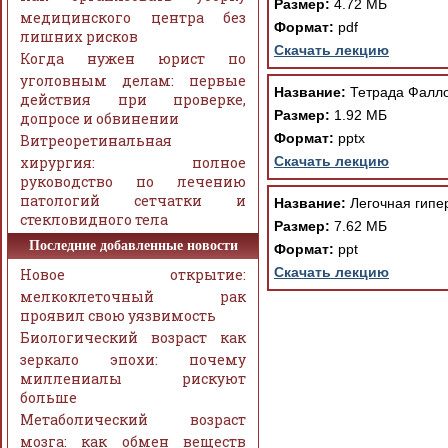
Размер:
4.72 МБ
медицинского центра без
Формат:
pdf
лишних рисков
Скачать лекцию
Когда нужен юрист по
уголовным делам: первые
Название:
Тетрада Фалло
действия при проверке,
Размер:
1.92 МБ
допросе и обвинении
Формат:
pptx
Витреоретинальная
хирургия: полное
Скачать лекцию
руководство по лечению
патологий сетчатки и
Название:
Легочная гипе
стекловидного тела
Размер:
7.62 МБ
Последние добавленные новости
Формат:
ppt
Скачать лекцию
Новое открытие:
мелкоклеточный рак
проявил свою уязвимость
Биологический возраст как
зеркало эпохи: почему
миллениалы рискуют
больше
Метаболический возраст
мозга: как обмен веществ