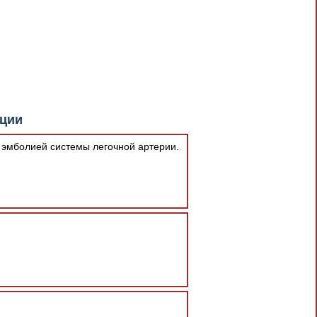
документа в результате отсутствия
кции
При скачивании документа данная
 эмболией системы легочной артерии.