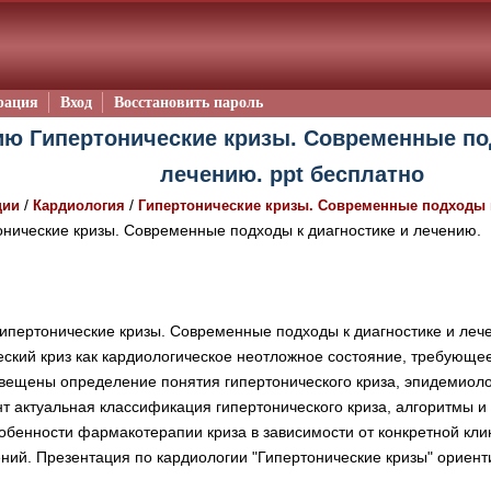
рация
Вход
Восстановить пароль
ию Гипертонические кризы. Современные по
лечению. ppt бесплатно
/
/
ции
Кардиология
Гипертонические кризы. Современные подходы к
нические кризы. Современные подходы к диагностике и лечению.
ипертонические кризы. Современные подходы к диагностике и леч
ский криз как кардиологическое неотложное состояние, требующее
вещены определение понятия гипертонического криза, эпидемиолог
т актуальная классификация гипертонического криза, алгоритмы и
собенности фармакотерапии криза в зависимости от конкретной кли
ий. Презентация по кардиологии "Гипертонические кризы" ориенти