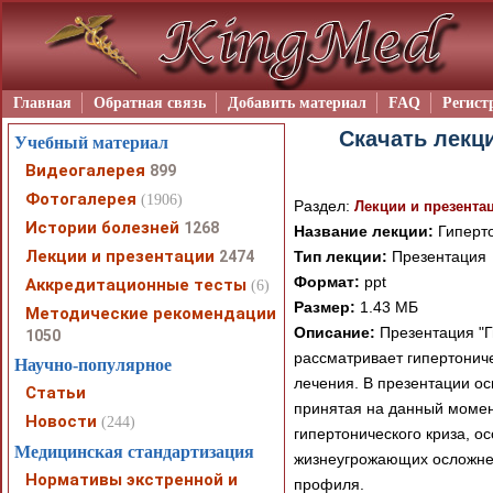
Главная
Обратная связь
Добавить материал
FAQ
Регист
Скачать лекц
Учебный материал
Видеогалерея
899
Фотогалерея
(1906)
Раздел:
Лекции и презента
Истории болезней
1268
Название лекции:
Гиперто
Лекции и презентации
2474
Тип лекции:
Презентация
Формат:
ppt
Аккредитационные тесты
(6)
Размер:
1.43 МБ
Методические рекомендации
Описание:
Презентация "Г
1050
рассматривает гипертониче
Научно-популярное
лечения. В презентации ос
Статьи
принятая на данный момен
Новости
(244)
гипертонического криза, о
Медицинская стандартизация
жизнеугрожающих осложнен
Нормативы экстренной и
профиля.