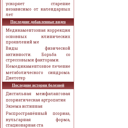
ускоряет старение
независимо от календарных
лет
Последние добавленные видео
Медикаментозная коррекция
основных клинических
проявлений ме
Виды физической
активности. Борьба со
стрессовыми факторами.
Немедикаментозное лечение
метаболического синдрома.
Диетотер
Последние истории болезней
Дистальная межфаланговая
псориатическая артропатия
Экзема истинная
Распространённый псориаз,
вульгарная форма,
стационарная ста