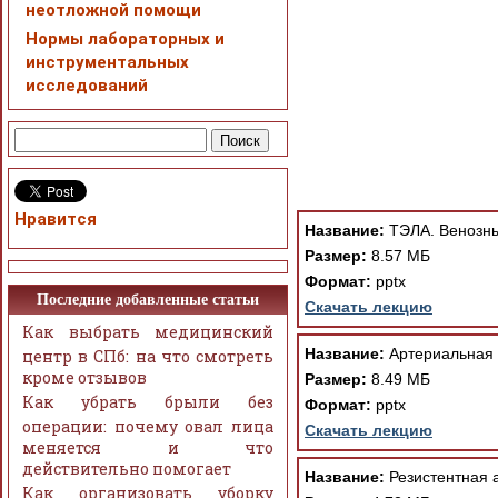
неотложной помощи
Нормы лабораторных и
инструментальных
исследований
При просмотре в режим
поддержки Вашим брау
Нравится
ошибка устраняется Ва
Название:
ТЭЛА. Венозны
Размер:
8.57 МБ
Формат:
pptx
Последние добавленные статьи
Скачать лекцию
Как выбрать медицинский
Название:
Артериальная 
центр в СПб: на что смотреть
кроме отзывов
Размер:
8.49 МБ
Как убрать брыли без
Формат:
pptx
операции: почему овал лица
Скачать лекцию
меняется и что
действительно помогает
Название:
Резистентная 
Как организовать уборку