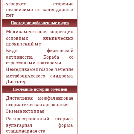
ускоряет старение
независимо от календарных
лет
Последние добавленные видео
Медикаментозная коррекция
основных клинических
проявлений ме
Виды физической
активности. Борьба со
стрессовыми факторами.
Немедикаментозное лечение
метаболического синдрома.
Диетотер
Последние истории болезней
Дистальная межфаланговая
псориатическая артропатия
Экзема истинная
Распространённый псориаз,
вульгарная форма,
стационарная ста