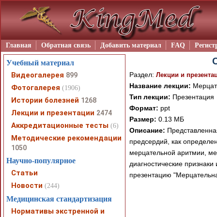
Главная
Обратная связь
Добавить материал
FAQ
Регист
Учебный материал
Видеогалерея
Раздел:
899
Лекции и презента
Название лекции:
Мерцат
Фотогалерея
(1906)
Тип лекции:
Презентация
Истории болезней
1268
Формат:
ppt
Лекции и презентации
2474
Размер:
0.13 МБ
Аккредитационные тесты
(6)
Описание:
Представленная
Методические рекомендации
предсердий, как определе
1050
мерцательной аритмии, ме
Научно-популярное
диагностические признаки
Статьи
презентацию "Мерцательна
Новости
(244)
Медицинская стандартизация
Нормативы экстренной и