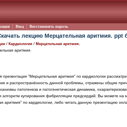
рация
Вход
Восстановить пароль
Скачать лекцию Мерцательная аритмия. ppt 
/
/
ции
Кардиология
Мерцательная аритмия.
ельная аритмия.
 презентация "Мерцательная аритмия" по кардиологии рассматри
ние и распространённость данной проблемы, отражены общие прич
ханизмы патогенеза и патогенетическая динамика, охарактеризова
 и алгоритм купирования фибрилляции предсердий. Вы можете на 
я аритмия" по кардиологии, либо читать данную презентацию онл