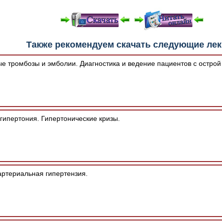
е "Читать онлайн" возможны различные ошибки отображения 
Также рекомендуем скачать следующие ле
зером шрифтов и изменения размеров исходных шаблонов. 
шим программным обеспечением автоматически.
е тромбозы и эмболии. Диагностика и ведение пациентов с острой
гипертония. Гипертонические кризы.
артериальная гипертензия.