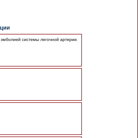
документа в результате отсутствия
кции
При скачивании документа данная
 эмболией системы легочной артерии.