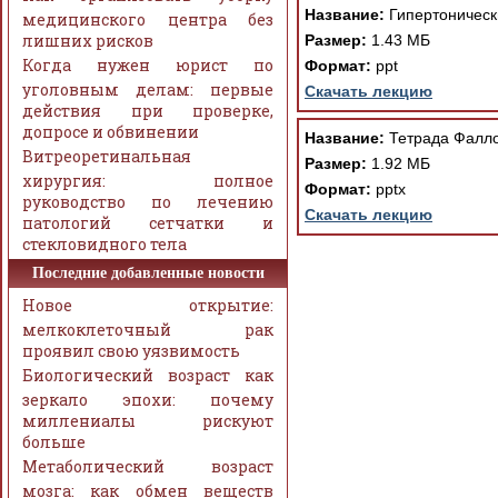
Название:
Гипертоническ
медицинского центра без
лишних рисков
Размер:
1.43 МБ
Когда нужен юрист по
Формат:
ppt
уголовным делам: первые
Скачать лекцию
действия при проверке,
допросе и обвинении
Название:
Тетрада Фалло
Витреоретинальная
Размер:
1.92 МБ
хирургия: полное
Формат:
pptx
руководство по лечению
Скачать лекцию
патологий сетчатки и
стекловидного тела
Последние добавленные новости
Новое открытие:
мелкоклеточный рак
проявил свою уязвимость
Биологический возраст как
зеркало эпохи: почему
миллениалы рискуют
больше
Метаболический возраст
мозга: как обмен веществ