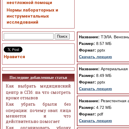
неотложной помощи
Нормы лабораторных и
инструментальных
исследований
При просмотре в режим
поддержки Вашим брау
ошибка устраняется Ва
Название:
ТЭЛА. Венозны
Размер:
8.57 МБ
Формат:
pptx
Нравится
Скачать лекцию
Название:
Артериальная 
Размер:
8.49 МБ
Последние добавленные статьи
Формат:
pptx
Как выбрать медицинский
Скачать лекцию
центр в СПб: на что смотреть
кроме отзывов
Название:
Резистентная 
Как убрать брыли без
Размер:
4.72 МБ
операции: почему овал лица
Формат:
pdf
меняется и что
Скачать лекцию
действительно помогает
Как организовать уборку