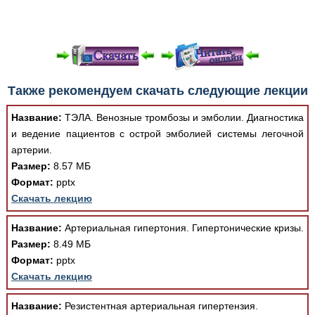
При просмотре в режиме "Читать онлайн" возможны
Также рекомендуем скачать следующие лекции
различные ошибки отображения документа в результате
отсутствия поддержки Вашим браузером шрифтов и
Название:
ТЭЛА. Венозные тромбозы и эмболии. Диагностика
изменения размеров исходных шаблонов. При
и ведение пациентов с острой эмболией системы легочной
скачивании документа данная ошибка устраняется Вашим
артерии.
программным обеспечением автоматически.
Размер:
8.57 МБ
Формат:
pptx
Скачать лекцию
Название:
Артериальная гипертония. Гипертонические кризы.
Размер:
8.49 МБ
Формат:
pptx
Скачать лекцию
Название:
Резистентная артериальная гипертензия.