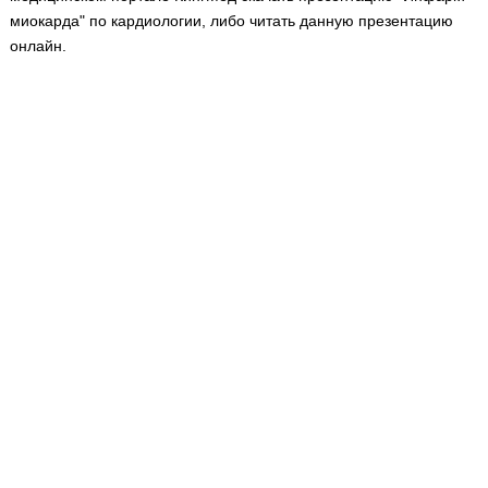
Медицинская стандартизация
миокарда" по кардиологии, либо читать данную презентацию
онлайн.
Нормативы экстренной и неотложной помощи
Нормы лабораторных и инструментальных
исследований
Обратная связь
Добавить материал
FAQ