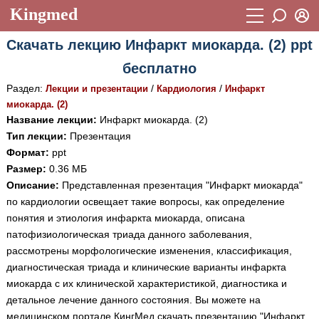
Kingmed
Вход
Скачать лекцию Инфаркт миокарда. (2) ppt
Учебный материал
Логин (E-mail):
бесплатно
Видеогалерея
899
Раздел:
/
/
Лекции и презентации
Кардиология
Инфаркт
Пароль
Фотогалерея
миокарда. (2)
(1906)
Название лекции:
Инфаркт миокарда. (2)
Истории болезней
1268
Тип лекции:
Презентация
Восстановить пароль
Формат:
ppt
Лекции и презентации
2474
Регистрация
Размер:
0.36 МБ
Вход
Описание:
Представленная презентация "Инфаркт миокарда"
Аккредитационные тесты
(6)
по кардиологии освещает такие вопросы, как определение
Методические рекомендации
1050
понятия и этиология инфаркта миокарда, описана
патофизиологическая триада данного заболевания,
Научно-популярное
рассмотрены морфологические изменения, классификация,
диагностическая триада и клинические варианты инфаркта
Статьи
миокарда с их клинической характеристикой, диагностика и
Новости
(244)
детальное лечение данного состояния. Вы можете на
медицинском портале КингМед скачать презентацию "Инфаркт