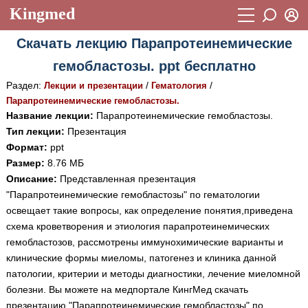
Kingmed
Вход
Скачать лекцию Парапротеинемические
Учебный материал
Логин (E-mail):
гемобластозы. ppt бесплатно
Видеогалерея
899
Раздел:
/
/
Лекции и презентации
Гематология
Пароль
Фотогалерея
Парапротеинемические гемобластозы.
(1906)
Название лекции:
Парапротеинемические гемобластозы.
Истории болезней
1268
Тип лекции:
Презентация
Восстановить пароль
Формат:
ppt
Лекции и презентации
2474
Регистрация
Размер:
8.76 МБ
Вход
Описание:
Представленная презентация
Аккредитационные тесты
(6)
"Парапротеинемические гемобластозы" по гематологии
Методические рекомендации
1050
освещает такие вопросы, как определение понятия,приведена
схема кроветворения и этиология парапротеинемических
Научно-популярное
гемобластозов, рассмотрены иммунохимические варианты и
клинические формы миеломы, патогенез и клиника данной
Статьи
патологии, критерии и методы диагностики, лечение миеломной
Новости
(244)
болезни. Вы можете на медпортале КингМед скачать
презентацию "Парапротеинемические гемобластозы" по