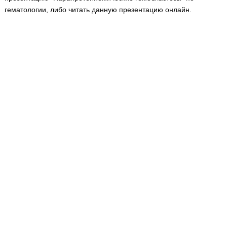
Медицинская стандартизация
гематологии, либо читать данную презентацию онлайн.
Нормативы экстренной и неотложной помощи
Нормы лабораторных и инструментальных
исследований
Обратная связь
Добавить материал
FAQ