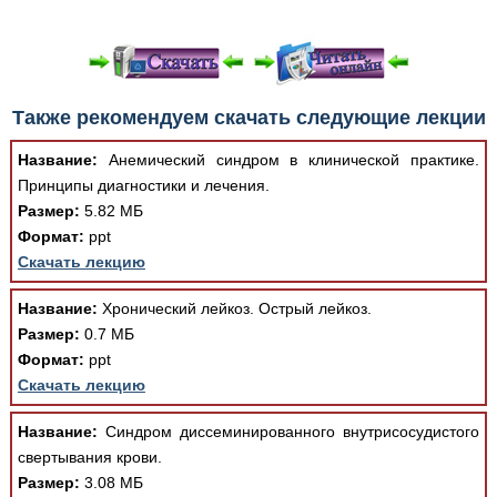
При просмотре в режиме "Читать онлайн" возможны
Также рекомендуем скачать следующие лекции
различные ошибки отображения документа в результате
отсутствия поддержки Вашим браузером шрифтов и
Название:
Анемический синдром в клинической практике.
изменения размеров исходных шаблонов. При
Принципы диагностики и лечения.
скачивании документа данная ошибка устраняется Вашим
Размер:
5.82 МБ
программным обеспечением автоматически.
Формат:
ppt
Скачать лекцию
Название:
Хронический лейкоз. Острый лейкоз.
Размер:
0.7 МБ
Формат:
ppt
Скачать лекцию
Название:
Синдром диссеминированного внутрисосудистого
свертывания крови.
Размер:
3.08 МБ