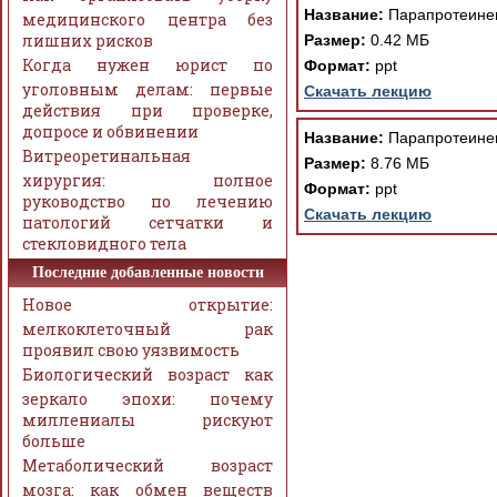
Название:
Парапротеинем
медицинского центра без
лишних рисков
Размер:
0.42 МБ
Когда нужен юрист по
Формат:
ppt
уголовным делам: первые
Скачать лекцию
действия при проверке,
допросе и обвинении
Название:
Парапротеинем
Витреоретинальная
Размер:
8.76 МБ
хирургия: полное
Формат:
ppt
руководство по лечению
Скачать лекцию
патологий сетчатки и
стекловидного тела
Последние добавленные новости
Новое открытие:
мелкоклеточный рак
проявил свою уязвимость
Биологический возраст как
зеркало эпохи: почему
миллениалы рискуют
больше
Метаболический возраст
мозга: как обмен веществ