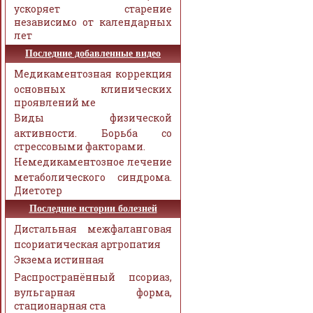
ускоряет старение
независимо от календарных
лет
Последние добавленные видео
Медикаментозная коррекция
основных клинических
проявлений ме
Виды физической
активности. Борьба со
стрессовыми факторами.
Немедикаментозное лечение
метаболического синдрома.
Диетотер
Последние истории болезней
Дистальная межфаланговая
псориатическая артропатия
Экзема истинная
Распространённый псориаз,
вульгарная форма,
стационарная ста