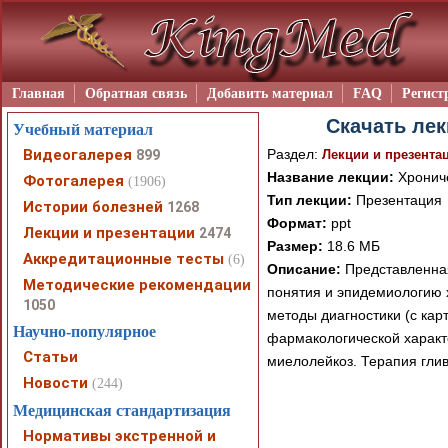
Главная
Обратная связь
Добавить материал
FAQ
Регист
Скачать лек
Учебный материал
Видеогалерея
Раздел:
899
Лекции и презента
Название лекции:
Хрониче
Фотогалерея
(1906)
Тип лекции:
Презентация
Истории болезней
1268
Формат:
ppt
Лекции и презентации
2474
Размер:
18.6 МБ
Аккредитационные тесты
(6)
Описание:
Представленная
Методические рекомендации
понятия и эпидемиологию 
1050
методы диагностики (с кар
Научно-популярное
фармакологической характ
Статьи
миелолейкоз. Терапия глив
Новости
(244)
Медицинская стандартизация
Нормативы экстренной и