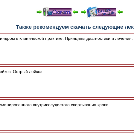
е "Читать онлайн" возможны различные ошибки отображения 
Также рекомендуем скачать следующие ле
зером шрифтов и изменения размеров исходных шаблонов. 
шим программным обеспечением автоматически.
ндром в клинической практике. Принципы диагностики и лечения.
йкоз. Острый лейкоз.
минированного внутрисосудистого свертывания крови.