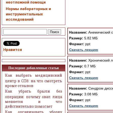
неотложной помощи
Нормы лабораторных и
инструментальных
исследований
При просмотре в режим
поддержки Вашим брау
ошибка устраняется Ва
Название:
Анемический си
Размер:
5.82 МБ
Формат:
ppt
Нравится
Скачать лекцию
Название:
Хронический ле
Размер:
0.7 МБ
Последние добавленные статьи
Формат:
ppt
Как выбрать медицинский
Скачать лекцию
центр в СПб: на что смотреть
кроме отзывов
Название:
Синдром диссе
Как убрать брыли без
Размер:
3.08 МБ
операции: почему овал лица
Формат:
ppt
меняется и что
Скачать лекцию
действительно помогает
Как организовать уборку