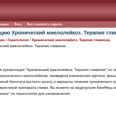
рация
Вход
Восстановить пароль
цию Хронический миелолейкоз. Терапия глив
/
/
ции
Гематология
Хронический миелолейкоз. Терапия гливеком.
ский миелолейкоз. Терапия гливеком.
 презентация "Хронический миелолейкоз. Терапия гливеком" по г
хронического миелолейкоза, приведена клиническая картина, фаз
тиной биоптата костного мозга) и варианты лечения хронического м
еристикой препарата гливек. Вы можете на медпортале КингМед с
еком" по гематологии для ознакомления.