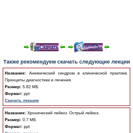
При просмотре в режиме "Читать онлайн" возможны
Также рекомендуем скачать следующие лекции
различные ошибки отображения документа в результате
отсутствия поддержки Вашим браузером шрифтов и
Название:
Анемический синдром в клинической практике.
изменения размеров исходных шаблонов. При
Принципы диагностики и лечения.
скачивании документа данная ошибка устраняется Вашим
Размер:
5.82 МБ
программным обеспечением автоматически.
Формат:
ppt
Скачать лекцию
Название:
Хронический лейкоз. Острый лейкоз.
Размер:
0.7 МБ
Формат:
ppt