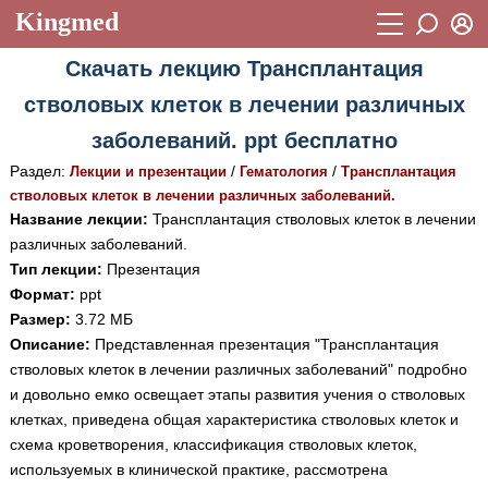
Kingmed
Вход
Скачать лекцию Трансплантация
Учебный материал
Логин (E-mail):
стволовых клеток в лечении различных
Видеогалерея
899
заболеваний. ppt бесплатно
Пароль
Фотогалерея
(1906)
Раздел:
/
/
Лекции и презентации
Гематология
Трансплантация
стволовых клеток в лечении различных заболеваний.
Истории болезней
1268
Название лекции:
Трансплантация стволовых клеток в лечении
Восстановить пароль
различных заболеваний.
Лекции и презентации
2474
Регистрация
Тип лекции:
Презентация
Вход
Аккредитационные тесты
(6)
Формат:
ppt
Размер:
3.72 МБ
Методические рекомендации
1050
Описание:
Представленная презентация "Трансплантация
стволовых клеток в лечении различных заболеваний" подробно
Научно-популярное
и довольно емко освещает этапы развития учения о стволовых
Статьи
клетках, приведена общая характеристика стволовых клеток и
схема кроветворения, классификация стволовых клеток,
Новости
(244)
используемых в клинической практике, рассмотрена