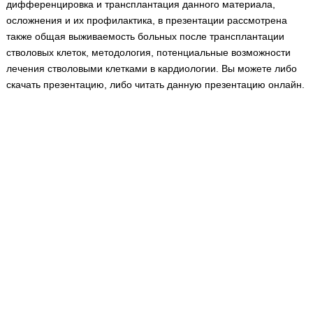
дифференцировка и трансплантация данного материала,
Медицинская стандартизация
осложнения и их профилактика, в презентации рассмотрена
Нормативы экстренной и неотложной помощи
также общая выживаемость больных после трансплантации
стволовых клеток, методология, потенциальные возможности
Нормы лабораторных и инструментальных
лечения стволовыми клетками в кардиологии. Вы можете либо
исследований
скачать презентацию, либо читать данную презентацию онлайн.
Обратная связь
Добавить материал
FAQ