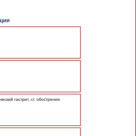
документа в результате отсутствия
кции
При скачивании документа данная
ский гастрит, ст. обострения.