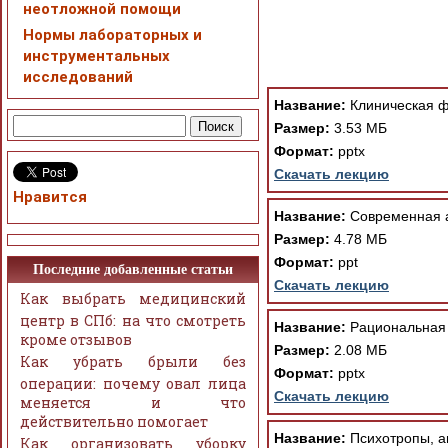
неотложной помощи
Нормы лабораторных и
инструментальных
При просмотре в режим
исследований
поддержки Вашим брау
ошибка устраняется Ва
Название:
Клиническая ф
Размер:
3.53 МБ
Формат:
pptx
Скачать лекцию
Нравится
Название:
Современная а
Размер:
4.78 МБ
Формат:
ppt
Последние добавленные статьи
Скачать лекцию
Как выбрать медицинский
центр в СПб: на что смотреть
Название:
Рациональная с
кроме отзывов
Размер:
2.08 МБ
Как убрать брыли без
Формат:
pptx
операции: почему овал лица
Скачать лекцию
меняется и что
действительно помогает
Название:
Психотропы, а
Как организовать уборку