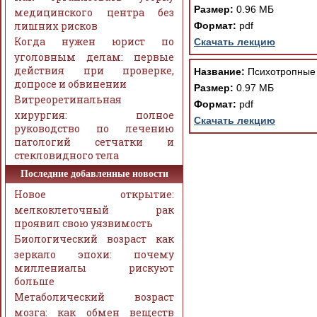
Размер:
0.96 МБ
медицинского центра без
лишних рисков
Формат:
pdf
Когда нужен юрист по
Скачать лекцию
уголовным делам: первые
действия при проверке,
Название:
Психотропные 
допросе и обвинении
Размер:
0.97 МБ
Витреоретинальная
Формат:
pdf
хирургия: полное
Скачать лекцию
руководство по лечению
патологий сетчатки и
стекловидного тела
Последние добавленные новости
Новое открытие:
мелкоклеточный рак
проявил свою уязвимость
Биологический возраст как
зеркало эпохи: почему
миллениалы рискуют
больше
Метаболический возраст
мозга: как обмен веществ