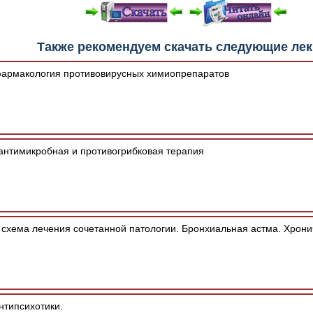
е "Читать онлайн" возможны различные ошибки отображения 
Также рекомендуем скачать следующие ле
зером шрифтов и изменения размеров исходных шаблонов. 
шим программным обеспечением автоматически.
армакология противовирусных химиопрепаратов
нтимикробная и противогрибковая терапия
хема лечения сочетанной патологии. Бронхиальная астма. Хрониче
нтипсихотики.