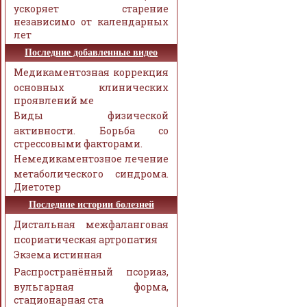
ускоряет старение
независимо от календарных
лет
Последние добавленные видео
Медикаментозная коррекция
основных клинических
проявлений ме
Виды физической
активности. Борьба со
стрессовыми факторами.
Немедикаментозное лечение
метаболического синдрома.
Диетотер
Последние истории болезней
Дистальная межфаланговая
псориатическая артропатия
Экзема истинная
Распространённый псориаз,
вульгарная форма,
стационарная ста