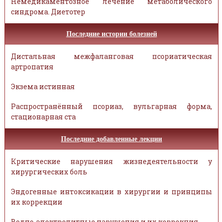
Немедикаментозное лечение метаболического
синдрома. Диетотер
Последние истории болезней
Дистальная межфаланговая псориатическая
артропатия
Экзема истинная
Распространённый псориаз, вульгарная форма,
стационарная ста
Последние добавленные лекции
Критические нарушения жизнедеятельности у
хирургических боль
Эндогенные интоксикации в хирургии и принципы
их коррекции
Водно-электролитные нарушения и их коррекция