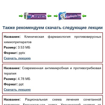
При просмотре в режиме "Читать онлайн" возможны
Также рекомендуем скачать следующие лекции
различные ошибки отображения документа в результате
отсутствия поддержки Вашим браузером шрифтов и
Название:
Клиническая фармакология противовирусных
изменения размеров исходных шаблонов. При
химиопрепаратов
скачивании документа данная ошибка устраняется Вашим
Размер:
3.53 МБ
программным обеспечением автоматически.
Формат:
pptx
Скачать лекцию
Название:
Современная антимикробная и противогрибковая
терапия
Размер:
4.78 МБ
Формат:
ppt
Скачать лекцию
Название:
Рациональная схема лечения сочетанной
патологии. Бронхиальная астма. Хронический гастрит, ст.