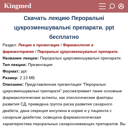
Kingmed
Вход
Скачать лекцию Пероральні
Учебный материал
Логин (E-mail):
цукрозменшувальні препарати. ppt
Видеогалерея
899
бесплатно
Пароль
Фотогалерея
(1906)
Раздел:
/
Лекции и презентации
Фармакология и
/
фармакотерапия
Пероральні цукрозменшувальні препарати.
Истории болезней
1268
Название лекции:
Пероральні цукрозменшувальні препарати.
Восстановить пароль
Лекции и презентации
2474
Тип лекции:
Презентация
Регистрация
Формат:
ppt
Вход
Аккредитационные тесты
(6)
Размер:
2.13 МБ
Описание:
Представленная презентация "Пероральні
Методические рекомендации
1050
цукрозменшувальні препарати" рассматривает такие основные
Научно-популярное
фармакологические аспекты, как этиологические факторы
развития СД, приведена группа риска развития сахарного
Статьи
диабета, дана секреция инсулина в норме и у пациента с
сахарным диабетом, освещена фармакологическая
Новости
(244)
характеристика пероральных сахароснижающих препаратов. Вы