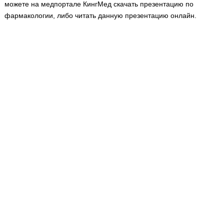
Медицинская стандартизация
можете на медпортале КингМед скачать презентацию по
фармакологии, либо читать данную презентацию онлайн.
Нормативы экстренной и неотложной помощи
Нормы лабораторных и инструментальных
исследований
Обратная связь
Добавить материал
FAQ