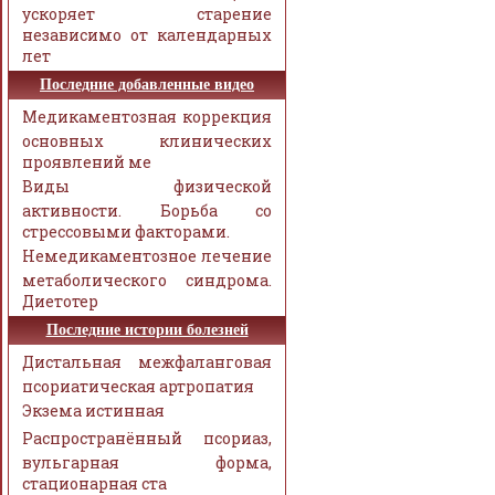
ускоряет старение
независимо от календарных
лет
Последние добавленные видео
Медикаментозная коррекция
основных клинических
проявлений ме
Виды физической
активности. Борьба со
стрессовыми факторами.
Немедикаментозное лечение
метаболического синдрома.
Диетотер
Последние истории болезней
Дистальная межфаланговая
псориатическая артропатия
Экзема истинная
Распространённый псориаз,
вульгарная форма,
стационарная ста