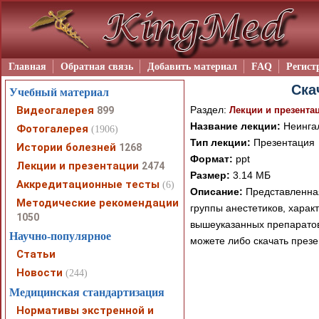
Главная
Обратная связь
Добавить материал
FAQ
Регист
Ска
Учебный материал
Видеогалерея
Раздел:
899
Лекции и презента
Название лекции:
Неинга
Фотогалерея
(1906)
Тип лекции:
Презентация
Истории болезней
1268
Формат:
ppt
Лекции и презентации
2474
Размер:
3.14 МБ
Аккредитационные тесты
(6)
Описание:
Представленная
Методические рекомендации
группы анестетиков, харак
1050
вышеуказанных препаратов
Научно-популярное
можете либо скачать през
Статьи
Новости
(244)
Медицинская стандартизация
Нормативы экстренной и