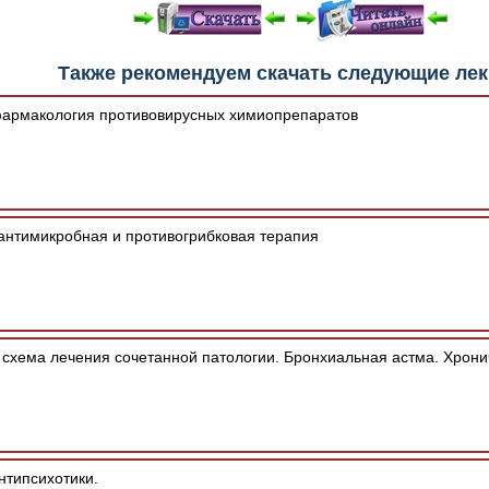
е "Читать онлайн" возможны различные ошибки отображения 
Также рекомендуем скачать следующие ле
зером шрифтов и изменения размеров исходных шаблонов. 
шим программным обеспечением автоматически.
армакология противовирусных химиопрепаратов
нтимикробная и противогрибковая терапия
хема лечения сочетанной патологии. Бронхиальная астма. Хрониче
нтипсихотики.