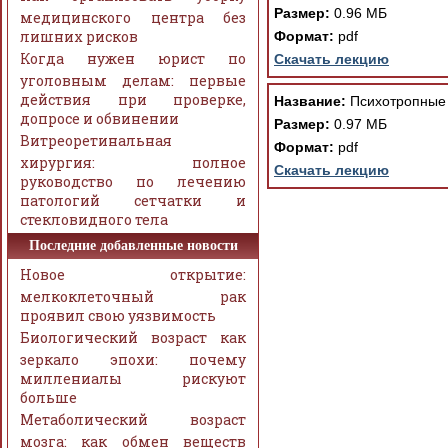
Размер:
0.96 МБ
медицинского центра без
лишних рисков
Формат:
pdf
Когда нужен юрист по
Скачать лекцию
уголовным делам: первые
действия при проверке,
Название:
Психотропные 
допросе и обвинении
Размер:
0.97 МБ
Витреоретинальная
Формат:
pdf
хирургия: полное
Скачать лекцию
руководство по лечению
патологий сетчатки и
стекловидного тела
Последние добавленные новости
Новое открытие:
мелкоклеточный рак
проявил свою уязвимость
Биологический возраст как
зеркало эпохи: почему
миллениалы рискуют
больше
Метаболический возраст
мозга: как обмен веществ