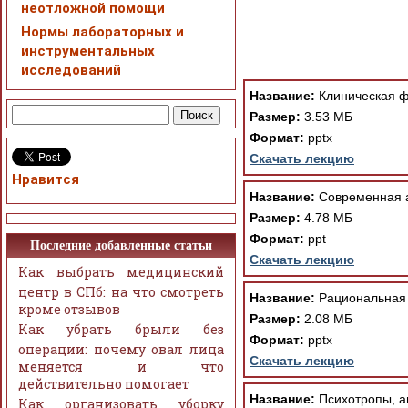
неотложной помощи
Нормы лабораторных и
инструментальных
При просмотре в режим
исследований
поддержки Вашим брау
ошибка устраняется Ва
Название:
Клиническая ф
Размер:
3.53 МБ
Формат:
pptx
Скачать лекцию
Нравится
Название:
Современная а
Размер:
4.78 МБ
Формат:
ppt
Последние добавленные статьи
Скачать лекцию
Как выбрать медицинский
центр в СПб: на что смотреть
Название:
Рациональная с
кроме отзывов
Размер:
2.08 МБ
Как убрать брыли без
Формат:
pptx
операции: почему овал лица
Скачать лекцию
меняется и что
действительно помогает
Название:
Психотропы, а
Как организовать уборку