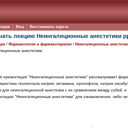
рация
Вход
Восстановить пароль
чать лекцию Неингаляционные анестетики p
/
/
ции
Фармакология и фармакотерапия
Неингаляционные анестети
ляционные анестетики
 презентация "Неингаляционные анестетики" рассматривает фарм
теристика теопентала натрия, кетамина, пропофола, натрия оксибу
 для неингаляционной анестезии с их сравнением между собой, и
ентацию "Неингаляционные анестетики" для ознакомления, либо чи