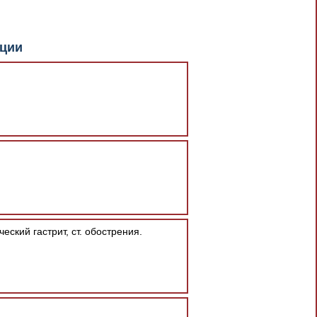
документа в результате отсутствия
кции
При скачивании документа данная
ский гастрит, ст. обострения.