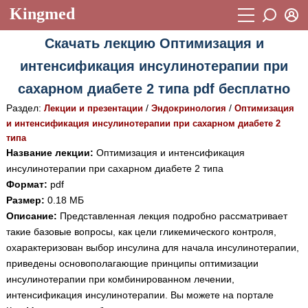
Kingmed
Вход
Скачать лекцию Оптимизация и
Учебный материал
Логин (E-mail):
интенсификация инсулинотерапии при
Видеогалерея
899
сахарном диабете 2 типа pdf бесплатно
Пароль
Фотогалерея
(1906)
Раздел:
/
/
Лекции и презентации
Эндокринология
Оптимизация
и интенсификация инсулинотерапии при сахарном диабете 2
Истории болезней
1268
типа
Восстановить пароль
Название лекции:
Оптимизация и интенсификация
Лекции и презентации
2474
Регистрация
инсулинотерапии при сахарном диабете 2 типа
Вход
Аккредитационные тесты
(6)
Формат:
pdf
Размер:
0.18 МБ
Методические рекомендации
1050
Описание:
Представленная лекция подробно рассматривает
такие базовые вопросы, как цели гликемического контроля,
Научно-популярное
охарактеризован выбор инсулина для начала инсулинотерапии,
Статьи
приведены основополагающие принципы оптимизации
инсулинотерапии при комбинированном лечении,
Новости
(244)
интенсификация инсулинотерапии. Вы можете на портале