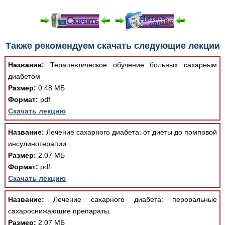
При просмотре в режиме "Читать онлайн" возможны
Также рекомендуем скачать следующие лекции
различные ошибки отображения документа в результате
отсутствия поддержки Вашим браузером шрифтов и
Название:
Терапевтическое обучение больных сахарным
изменения размеров исходных шаблонов. При
диабетом
скачивании документа данная ошибка устраняется Вашим
Размер:
0.48 МБ
программным обеспечением автоматически.
Формат:
pdf
Скачать лекцию
Название:
Лечение сахарного диабета: от диеты до помповой
инсулинотерапии
Размер:
2.07 МБ
Формат:
pdf
Скачать лекцию
Название:
Лечение сахарного диабета: пероральные
сахароснижающие препараты.
Размер:
2.07 МБ